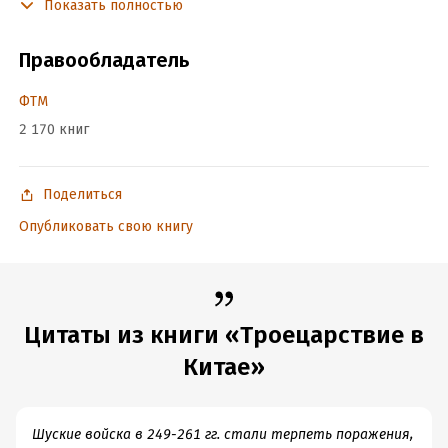
Показать полностью
Подробная информация
Дата написания:
1 января 1968
Правообладатель
Объем:
49039
Год издания:
2020
ФТМ
Время на чтение:
1
ч.
2 170 книг
Поделиться
Опубликовать свою книгу
Цитаты из книги «Троецарствие в
Китае»
Шуские войска в 249-261 гг. стали терпеть поражения,