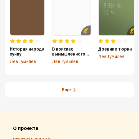
История народа
В поисках
Древние тюрки
хунну
вымышленного
Лев Гумилев
царства
Лев Гумилев
Лев Гумилев
Еще
О проекте