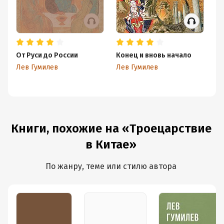
От Руси до России
Конец и вновь начало
Эт
лю
Лев Гумилев
Лев Гумилев
п
Ле
Книги, похожие на «Троецарствие
в Китае»
По жанру, теме или стилю автора