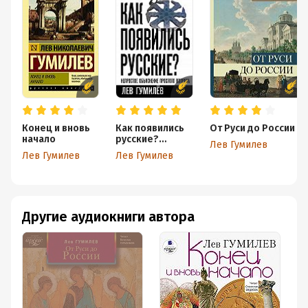
Конец и вновь
Как появились
От Руси до России
начало
русские?
Лев Гумилев
Непростое
Лев Гумилев
Лев Гумилев
объяснение
простого
вопроса
Другие аудиокниги автора