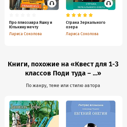
Про плиозавра Яшку и
Страна Зеркального
Пр
Юлькину мечту
озера
Ви
Лариса Соколова
Лариса Соколова
Ла
Книги, похожие на «Квест для 1-3
классов Поди туда – ...»
По жанру, теме или стилю автора