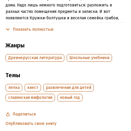
дома. Надо лишь немного подготовиться: разложить в
разных частях помещения предметы и записки. И вот
появляются Кружки-болтушки и веселая семейка грибов,
куклы-берегини и чудо-письмо с зеркальным текстом,
Показать полностью
обычный лист бумаги, на котором словно по волшебству
проявляется очередное задание. Новогодняя елка. Но куда
подевался мешок с новогодними подарками? Неужто и
Жанры
впрямь Домовенок шалит? Узнаете, когда прочитаете.
Материал представляет собой готовый сценарий с
Древнерусская литература
Школьные учебники
карточками-заданиями. Если вы ищете сценарий
малоподвижного, но интеллектуального и интересного
Темы
развлечения - вы его нашли!
лепка
квест
развлечения для детей
Подробная информация
славянская мифология
новый год
Дата написания:
14 ноября 2023
Объем:
7726
Поделиться
Год издания:
2024
Опубликовать свою книгу
Дата поступления:
17 января 2024