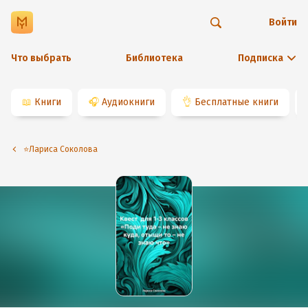
Войти
Что выбрать
Библиотека
Подписка
📖
Книги
🎧
Аудиокниги
👌
Бесплатные книги
⭐️Лариса Соколова