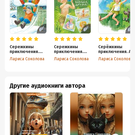
Сережкины
Сережкины
Серёжкины
приключения.
приключения.
приключения. А
Волшебная зима
Лето, бабушка,
Серёга съел
Лариса Соколова
Лариса Соколова
Лариса Соколова
друзья
носорога!
Другие аудиокниги автора