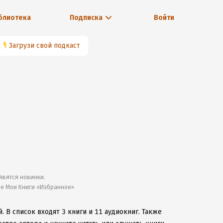
блиотека
Подписка
Войти
🎙
Загрузи свой подкаст
явятся новинки.
ле Мои Книги «Избранное»
й.
В список входят 3 книги и 11 аудиокниг.
Также