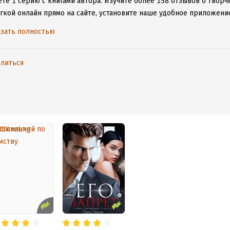
те 1 серию с книгами автора.
Изучите более 158 отзывов о творче
гкой онлайн прямо на сайте, установите наше удобное приложение 
ыми произведениями даже без подключения к интернету.
зать полностью
литься