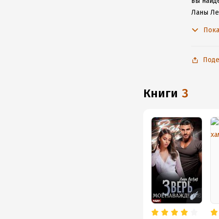
вы найде
Ланы Ле
с любим
Пока
Поде
книги
3