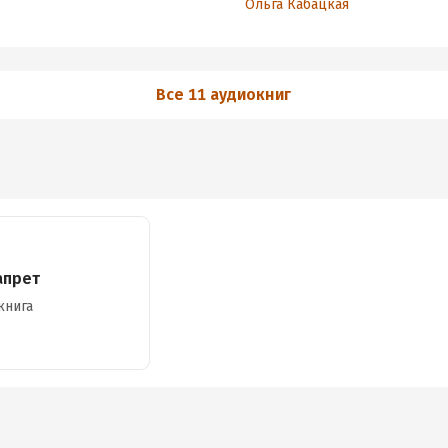
Ольга Кабацкая
Все 11 аудиокниг
апрет
книга