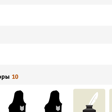
торы
10