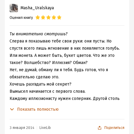
агрессивен, а другой, защищаясь, переходит
Masha_Uralskaya
недопустимые границы. Смертельное противостояние.
Все заходит слишком далеко.
Оценил книгу
Непримиримая вражда вмешивается в жизни всех
участников конфликта. Разрушает личность каждого из
Ты внимательно смотришь?
них. Не оставляет путей к отступлению.
Сперва я показываю тебе свои руки: они пусты. Но
Ежедневный кошмар. Неминуемая трагедия.
спустя всего лишь мгновение в них появляется голубь.
И после радости от наконец-то раскрытой загадки
Или монета. А может быть, букет цветов. Что же это
остается лишь бесцельное существование. Одинокое.
такое? Волшебство? Иллюзия? Обман?
Бесконечное.
Нет, не думай, обману ли я тебя. Будь готов, что я
Ты внимательно смотришь?
обязательно сделаю это.
Хочешь разгадать мой секрет?
Хочешь разгадать мой секрет?
Чтобы обмануть тебя, я пойду до конца.
Вымысел начинается с первого слова.
Каждому иллюзионисту нужен соперник. Другой столь
же талантливый мастер обмана. Мистификатор и
Показать полностью
чародей. Тот, на кого можно равняться, о победе над
которым - грезить.
Каждый иллюзионист хочет знать о своем сопернике
3 января 2014
LiveLib
Поделиться