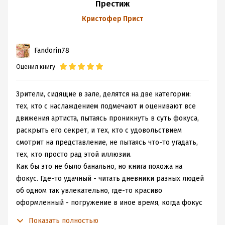
люди без конца разбирают и собирают вновь, к
Престиж
теоретической конечной цели, называемой оптимумом.
Кристофер Прист
Прист
свою задумку объясняет через центробежность,
и школьного курса физики вам должно хватить, чтобы
Fandorin78
её понять. В квазиреальности, в которой существует
город, есть некая ось, тот самый оптимум, от которой и
Оценил книгу
расходится материя под действием центробежной
силы. По сути, они все в ловушке гравитационного
Зрители, сидящие в зале, делятся на две категории:
колодца, и, удаляясь далеко назад от оптимума,
тех, кто с наслаждением подмечают и оценивают все
подвергаются искажению пространства-времени.
движения артиста, пытаясь проникнуть в суть фокуса,
Очевидно, губительному для любого живого организма.
раскрыть его секрет, и тех, кто с удовольствием
Конечно, обозначенная в жанрах "мягкая" фантастика
смотрит на представление, не пытаясь что-то угадать,
заставляет нас мириться с некоторыми условностями
тех, кто просто рад этой иллюзии.
мира, и мне не совсем понятно, как это так герои
Как бы это не было банально, но книга похожа на
спокойно ходят через сингулярность взад-вперёд, по
фокус. Где-то удачный - читать дневники разных людей
сути путешествуя в будущее. Потому я ожидала каких-
об одном так увлекательно, где-то красиво
то игрищ со временем в причинах возникновения
оформленный - погружение в иное время, когда фокус
подобной физической аномалии, а не унылого
был не цирком под куполом, а лишь представлением в
энергетического кризиса, как по итогу оказалось. В
Показать полностью