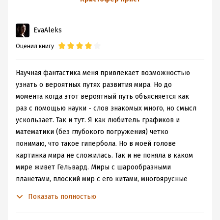
Флэшмоб 2011
, огромное такое спасибище
приподнимается, чтобы вскорости рухнуть обратно,
augustin_blade .
подняв облако пыли, запорошив глаза, заставив забыть,
EvaAleks
что мы видели.
Но что же увидела я? Два иллюзиониста, вражда между
Оценил книгу
которыми началась с нелепости, переросшей в
настоящую трагедию. Ни один из них не считает, что
Научная фантастика меня привлекает возможностью
вина полностью и безоговорочно лежит на нем.
узнать о вероятных путях развития мира. Но до
Сражаясь и пытаясь превзойти друг друга, они
момента когда этот вероятный путь объясняется как
поднимаются к вершинам престидижитаторского
раз с помощью науки - слов знакомых много, но смысл
искусства, оставляя далеко позади своих конкурентов,
ускользает. Так и тут. Я как любитель графиков и
не вовлеченных в это противостояние. Им приходится
математики (без глубокого погружения) четко
бороться не только за признание публики, но и за
понимаю, что такое гипербола. Но в моей голове
лучших конструкторов и техников, лучших
картинка мира не сложилась. Так и не поняла в каком
ассистентов, лучших (или умеющих создать иллюзию
мире живет Гельвард. Миры с шарообразными
собственной уникальности) женщин.
планетами, плоский мир с его китами, многоярусные
Чем это закончится - читайте сами. Потому что текст
миры или мир Реки Фармера, миры Желязны с центром
после спойлеров - это как фокусы, секрет выполнения
Показать полностью
в Амбере, мир Темной башни... Все это я могу
которых тебе известен. Любопытно, но ничего
представить себе и могу отслеживать географию этих
особенного. А вот книга довольно неординарна.