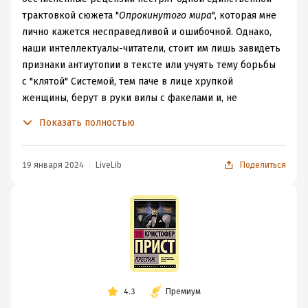
остается лишь бесцельное существование. Одинокое.
трактовкой сюжета "
Опрокинутого мира
", которая мне
Бесконечное.
лично кажется несправедливой и ошибочной. Однако,
Ты внимательно смотришь?
наши интеллектуалы-читатели, стоит им лишь завидеть
Хочешь разгадать мой секрет?
признаки антиутопии в тексте или учуять тему борьбы
Чтобы обмануть тебя, я пойду до конца.
с "клятой" Системой, тем паче в лице хрупкой
женщины, берут в руки вилы с факелами и, не
разбираясь, начинают палить "отсталых
Показать полностью
консерваторов". Впрочем, ничто не ново под луной.
Со своеобразным миром города на колёсах мы
знакомимся через жизненный путь
Гельварда Манна
:
19 января 2024
LiveLib
Поделиться
он только-только стал совершеннолетним (по местным
меркам), его быстренько поженили на какой-то
чересчур образованной девчушке, а потом и вовсе
отправили познавать правду жизни через тяжкий труд.
Он поработает во всех существующих в городе
гильдиях, и картина мира в конце концов для героя и
читателей сложится весьма примечательная.
4.3
Премиум
Город Земля медленно катится по рельсам, которые