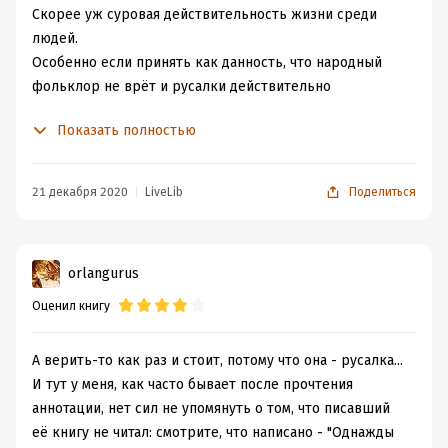
Скорее уж суровая действительность жизни среди
людей.
Особенно если принять как данность, что народный
фольклор не врёт и русалки действительно
существуют.
Показать полностью
И они могут выходить на сушу в человеческом облике,
а в морской воде вновь обретают рыбий хвост.
21 декабря 2020
LiveLib
Поделиться
Это единственный волшебный момент в книге.
Всё остальное - реальность жизни в обществе тех, кто
не похож на остальных.
orlangurus
Не похож настолько, что находятся желающие
поправить на этом свои финансы.
Оценил книгу
Я имею в виду всевозможные паноптикумы и
кунсткамеры с живыми экспонатами.
А верить-то как раз и стоит, потому что она - русалка...
И тут у меня, как часто бывает после прочтения
Проблема книги в том, что название, обложка и
аннотации, нет сил не упомянуть о том, что писавший
аннотация настраивают читателя на волшебную сказку.
её книгу не читал: смотрите, что написано - "Однажды
На самом же деле это история о жизни в жестоком