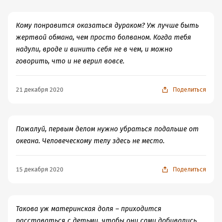
текст, ведь плюс классических сказок - краткость - тут
приблизиться к морю, возненавидела его
словно разлучницу, что увела её мужа.
отсутствовал. То, как писательница объясняла поступки
своих персонажей, как строила их взаимоотношения,
Кому понравится оказаться дураком? Уж лучше быть
Её тоска по мужу и по морю, ненавидимому и
как пыталась сказочную историю совместить с
жертвой обмана, чем просто болваном. Когда тебя
необходимому одновременно, так часто приводило её
реальностью (ведь здесь даже введены реально
надули, вроде и винить себя не в чем, и можно
на берег, что там же её и нашёл посланник Ф. Т.
существовавшие в американской истории личности),
говорить, что и не верил вовсе.
Барнума, задумавшего новое шоу. Даже до Нью-Йорка
выглядело весьма печально. Герои вышли весьма
дошли сильно приукрашенные слухи о существовании
картонные, так что, возможно, этот сюжет лучше бы
21 декабря 2020
Поделиться
где-то в штате Мэн настоящей русалки...
смотрела на экране, чем в печатном виде. Даже
романтика, что вначале показалась увлекательной, в
– Один из той компании, где рассказали
эту историю, уверял, что знает рыбака,
продолжении получилась весьма скучной, не
Пожалуй, первым делом нужно убраться подальше от
который собственными глазами видел,
цепляющей.
как однажды ночью эта женщина
океана. Человеческому телу здесь не место.
Так что не могу посоветовать данную сказку, хотя,
сбросила на берегу одежду, вошла в воду
вероятно, я просто не та целевая аудитория, на
и вдруг словно исчезла. А через несколько
которую рассчитывал автор и издатели.
минут, говорит, мелькнул серебристый
15 декабря 2020
Поделиться
плавник.
— Это сколько же виски надо выпить,
чтобы девушка на глазах превратилась в
Такова уж материнская доля – приходится
рыбу? – съязвил Леви.
расставаться с детьми, чтобы они сами добивались