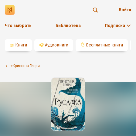
Войти
Что выбрать
Библиотека
Подписка
📖
Книги
🎧
Аудиокниги
👌
Бесплатные книги
⭐️Кристина Генри