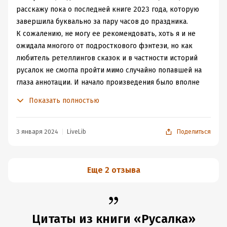
интересовали предания её народа.
расскажу пока о последней книге 2023 года, которую
завершила буквально за пару часов до праздника.
В тех рассказах, тех тайных историях
стоило только русалке коснуться суши, как
К сожалению, не могу ее рекомендовать, хоть я и не
рыбий хвост превращался в ноги, и она
ожидала многого от подросткового фэнтези, но как
могла ходить. А если коснется снова
любитель ретеллингов сказок и в частности историй
морской воды, то плавник и хвост
русалок не смогла пройти мимо случайно попавшей на
вернутся на место.
глаза аннотации. И начало произведения было вполне
Русалке даже никогда раньше не
приходило на ум пройтись по суше, но
многообещающим: романтическая завязка, как
Показать полностью
внезапно она почувствовала, что желает
одинокий рыбак проявил милосердие и отпустил
этого всем сердцем.
пойманную сетью русалку, выглядела немногословной,
но весьма атмосферной. Легко было представить себе
3 января 2024
LiveLib
Поделиться
Попробовав повторить это, русалка вправду стала
холодное северное море, одинокую хижину у воды,
человеком. Прожили они с её любимым Джеком все
печального мужчину, что не может забыть необычные
годы, отведённые ему судьбой, а оставшись вдовой,
глаза волшебной девушки, русалку, которая, оценив
Еще 2 отзыва
она даже в воду не входила:
доброту моряка, все же попалась «на крючок» и, даже
С тех пор как сгинул Джек, прошло лет
получив свободу, все же оказалась крепко-накрепко
десять, чуть больше или меньше. После
связана с этим представителем рода человеческого.
этого Амелия ещё долго не могла
Но чем дальше развивался сюжет, тем скучнее читался
Цитаты из книги «Русалка»
обернуться русалкой, не могла даже