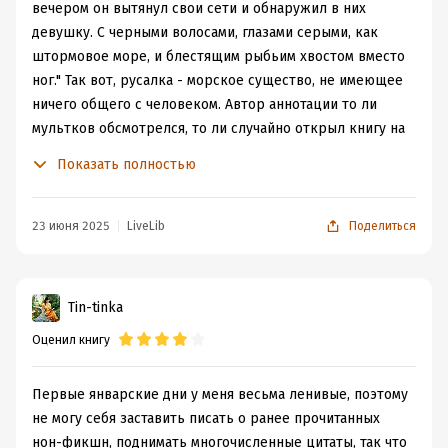
вечером он вытянул свои сети и обнаружил в них
мире людей, о потерях и стремлении найти себя.
девушку. С черными волосами, глазами серыми, как
О желании доказать всему миру, что женщина имеет
штормовое море, и блестящим рыбьим хвостом вместо
право решать свою судьбу сама.
ног." Так вот, русалка - морское существо, не имеющее
Даже если она русалка.
ничего общего с человеком. Автор аннотации то ли
Чем ближе она узнавала людей, тем
мультков обсмотрелся, то ли случайно открыл книгу на
меньше ей нравилось человечество.
странице, где холл музея Барнума украшали картинки с
Показать полностью
сисястыми хвостатыми девицами. А само описанное
Написано немного суховато. Но мне важнее сюжет.
событие в тексте выглядит так:
23 июня 2025
LiveLib
Поделиться
Та, что попалась в сети, выглядела по-
другому, вся покрыта серебристой чешуей
с перепонками между пальцами, и такими
острыми зубами, каких у людей отродясь
Tin-tinka
не бывало. Но взгляд был как у настоящей
женщины, пронизывающий насквозь, и
Оценил книгу
разглядела она ту тоску, что скрывалась в
его душе.
Первые январские дни у меня весьма ленивые, поэтому
И разглядев тоску в глазах, русалка вдруг
не могу себя заставить писать о ранее прочитанных
почувствовала нечто подобное. Не зря же её всегда
нон-фикшн, поднимать многочисленные цитаты, так что