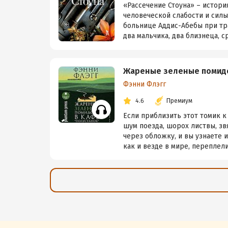
«Рассечение Стоуна» – истори
человеческой слабости и силы
больнице Аддис-Абебы при тр
два мальчика, два близнеца, ср
Жареные зеленые помидо
Фэнни Флэгг
4.6
Премиум
Если приблизить этот томик к 
шум поезда, шорох листвы, з
через обложку, и вы узнаете 
как и везде в мире, переплели.