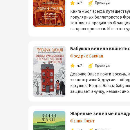
4.7
Премиум
Книга «Бог всегда путешеству
популярных беллетристов Фра
топ-листы продаж во Франции
на краю пропасти. И в этот суд
Бабушка велела кланятьс
Фредрик Бакман
4.7
Премиум
Девочке Эльсе почти восемь, 
эксцентричной, другие – «бод
катушек. Но для Эльсы бабушк
защищает внучку, независимо о
Жареные зеленые помидо
Фэнни Флэгг