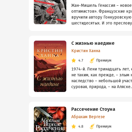
Жан-Мишель Генассия – новое
оптимистов». Французские кри
вручили автору Гонкуровскую
шестидесятых. И это преслову
С жизнью наедине
Кристин Ханна
4.7
Премиум
1974-й. Лени тринадцать лет,
не таким, как прежде, – злым
наследство – небольшой участо
суровая, природа, – на Аляске..
Рассечение Стоуна
Абрахам Вергезе
4.8
Премиум