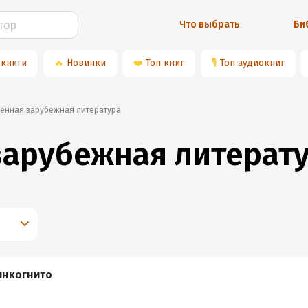
Что выбрать
Би
 книги
🔥
Новинки
❤️
Топ книг
🎙
Топ аудиокниг
менная зарубежная литература
зарубежная литерат
инкогнито