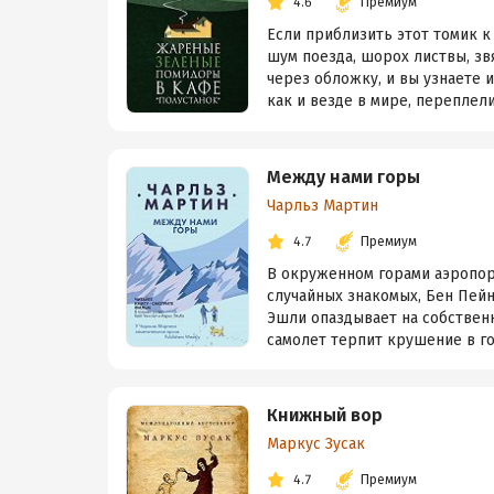
4.6
Премиум
Если приблизить этот томик к 
шум поезда, шорох листвы, з
через обложку, и вы узнаете 
как и везде в мире, переплели.
Между нами горы
Чарльз Мартин
4.7
Премиум
В окруженном горами аэропор
случайных знакомых, Бен Пейн
Эшли опаздывает на собственн
самолет терпит крушение в гор
Книжный вор
Маркус Зусак
4.7
Премиум