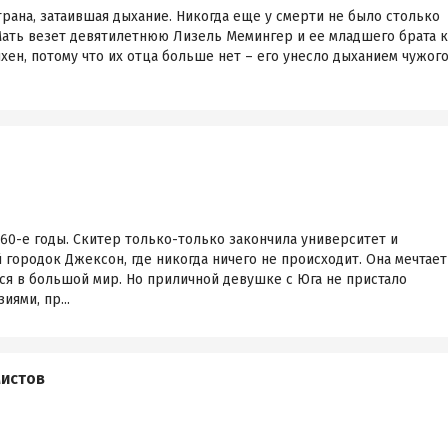
трана, затаившая дыхание. Никогда еще у смерти не было столько
Мать везет девятилетнюю Лизель Мемингер и ее младшего брата к
ен, потому что их отца больше нет – его унесло дыханием чужог
60-е годы. Скитер только-только закончила университет и
 городок Джексон, где никогда ничего не происходит. Она мечтает
ся в большой мир. Но приличной девушке с Юга не пристало
ями, пр...
мистов