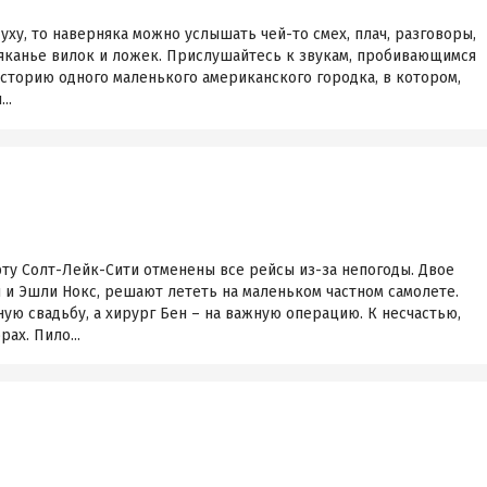
уху, то наверняка можно услышать чей-то смех, плач, разговоры,
вяканье вилок и ложек. Прислушайтесь к звукам, пробивающимся
историю одного маленького американского городка, в котором,
..
ту Солт-Лейк-Сити отменены все рейсы из-за непогоды. Двое
 и Эшли Нокс, решают лететь на маленьком частном самолете.
ую свадьбу, а хирург Бен – на важную операцию. К несчастью,
ах. Пило...