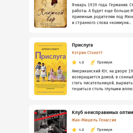
Январь 1939 года. Германия. С
работы. А будет еще больше.
приемным родителям под Мюнх
и странного слова «коммуни...
Прислуга
Кэтрин Стокетт
4.8
Премиум
Американский Юг, на дворе 19
возвращается домой, в сонный
стать писательницей, вырвать
тешиться столь глупыми иллюзи
Клуб неисправимых опти
Жан-Мишель Генассия
4.8
Премиум