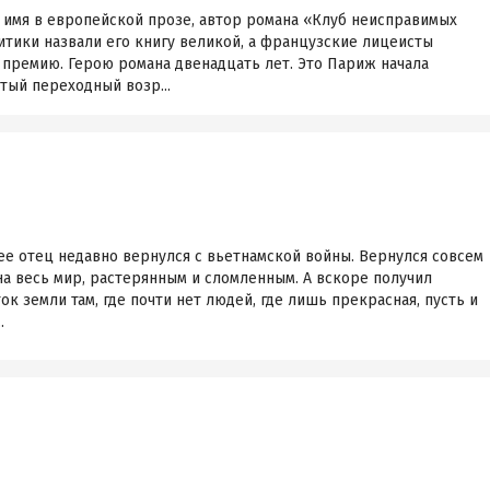
 имя в европейской прозе, автор романа «Клуб неисправимых
тики назвали его книгу великой, а французские лицеисты
 премию. Герою романа двенадцать лет. Это Париж начала
тый переходный возр...
 ее отец недавно вернулся с вьетнамской войны. Вернулся совсем
 на весь мир, растерянным и сломленным. А вскоре получил
к земли там, где почти нет людей, где лишь прекрасная, пусть и
.