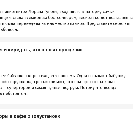
ет инкогнито» Лорана Гунеля, входящего в пятерку самых
нции, стала всемирным бестселлером, несколько лет возглавляла
 и была переведена на множество языков. Представьте себе: вы
ьбоносн...
я и передать, что просит прощения
а ее бабушке скоро семьдесят восемь. Одни называют бабушку
рой старушкой», третьи считают, что она просто съехала с
а – супергерой и самая лучшая подруга. Потому что всегда
т обстоятел...
ры в кафе «Полустанок»