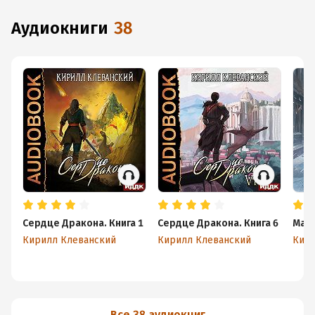
аудиокниги
38
Сердце Дракона. Книга 1
Сердце Дракона. Книга 6
Мата
Кирилл Клеванский
Кирилл Клеванский
Кири
Все 38 аудиокниг