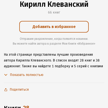
Кирилл Клеванский
66 книг
Добавить в избранное
Отправим уведомление, когда появятся новинки.
Вы можете найти автора в разделе Мои Книги «Избранное»
На этой странице представлены лучшие произведения
автора Кирилла Клеванского.
В список входят 28 книг и 38
аудиокниг.
Также вы найдете 1 подборку и 5 серий с книгами
автора.
Изучите более 497 отзывов о творчестве автора
Показать полностью
и начните читать или слушать книги Кирилла Клеванского
онлайн прямо на сайте, установите наше удобное
приложение для iOS или Android, чтобы не расставаться
Поделиться
с любимыми произведениями даже без подключения
к интернету.