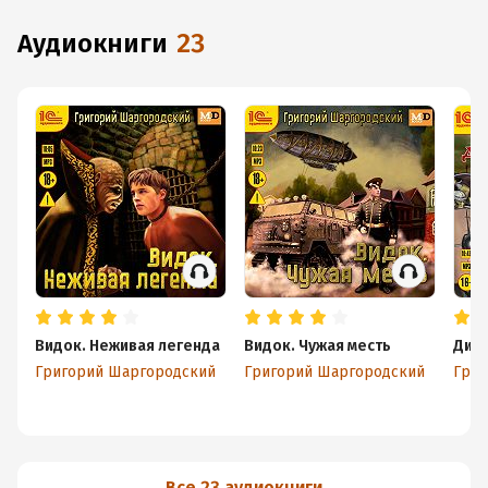
аудиокниги
23
Видок. Неживая легенда
Видок. Чужая месть
Дики
Григорий Шаргородский
Григорий Шаргородский
Григ
Все 23 аудиокниги