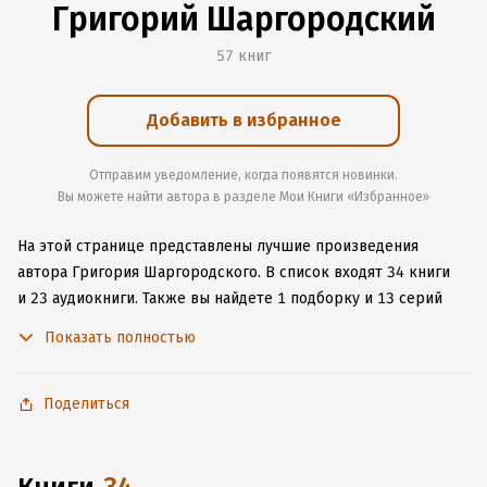
Григорий Шаргородский
57 книг
Добавить в избранное
Отправим уведомление, когда появятся новинки.
Вы можете найти автора в разделе Мои Книги «Избранное»
На этой странице представлены лучшие произведения
автора Григория Шаргородского.
В список входят 34 книги
и 23 аудиокниги.
Также вы найдете 1 подборку и 13 серий
с книгами автора.
Изучите более 617 отзывов о творчестве
Показать полностью
автора и начните читать или слушать книги Григория
Шаргородского онлайн прямо на сайте, установите наше
удобное приложение для iOS или Android, чтобы
Поделиться
не расставаться с любимыми произведениями даже без
подключения к интернету.