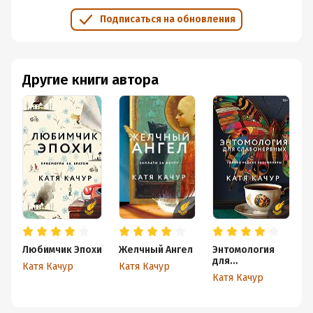
бы нагляднее что ли)
Подписаться на обновления
К классике я обращаюсь редко, а вот современная
литература начала меня радовать.
Как же здорово, что
родит еще земля русская такие таланты.
Другие книги автора
Любимчик Эпохи
Желчный Ангел
Энтомология
Л
для
Э
Катя Качур
Катя Качур
слабонервных
К
Катя Качур
К
к