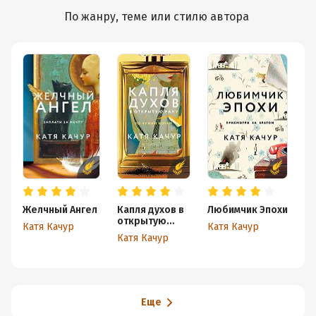
По жанру, теме или стилю автора
Желчный Ангел
Капля духов в
Любимчик Эпохи
Э
открытую
д
Катя Качур
Катя Качур
рану
с
Катя Качур
Ка
Еще