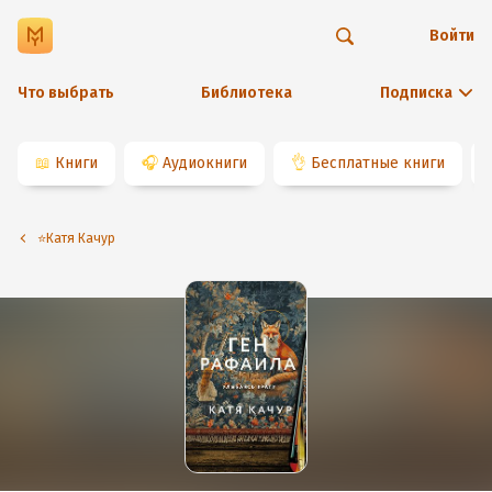
Войти
Что выбрать
Библиотека
Подписка
📖
Книги
🎧
Аудиокниги
👌
Бесплатные книги
⭐️Катя Качур