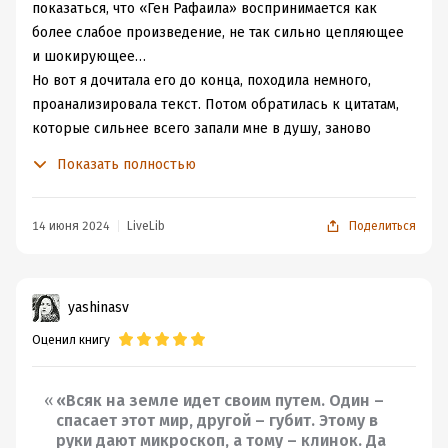
показаться, что «Ген Рафаила» воспринимается как
более слабое произведение, не так сильно цепляющее
и шокирующее…
Но вот я дочитала его до конца, походила немного,
проанализировала текст. Потом обратилась к цитатам,
которые сильнее всего запали мне в душу, заново
пережила острые эмоции и поняла, что
Катя Качур
Показать полностью
написала очередной шедевр!
И я уже было расслабилась, что тут не придется деньги
тратить и покупать книгу
(ведь не настолько же книга
14 июня 2024
LiveLib
Поделиться
зацепила)
, но потом поняла, что мысль эта –
провальная)) Мне даже ОЧЕНЬ нужен «Ген Рафаила»!
(пошла гуглить места приобретения)
yashinasv
Все такое же токообразное авторское чувство
Оценил книгу
юмора. Шокирующее своей внезапностью и
простреливающее до самых кончиков нейронов!
Мгновение назад я сидела с хмурым сосредоточенным
«Всяк на земле идет своим путем. Один –
лицом и вот уже внезапно подхихикиваю, как гиена,
спасает этот мир, другой – губит. Этому в
руки дают микроскоп, а тому – клинок. Да
которая точно знает, что через 5 минут сможет