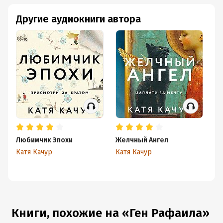
Другие аудиокниги автора
Любимчик Эпохи
Желчный Ангел
Ге
Катя Качур
Катя Качур
Ка
Книги, похожие на «Ген Рафаила»