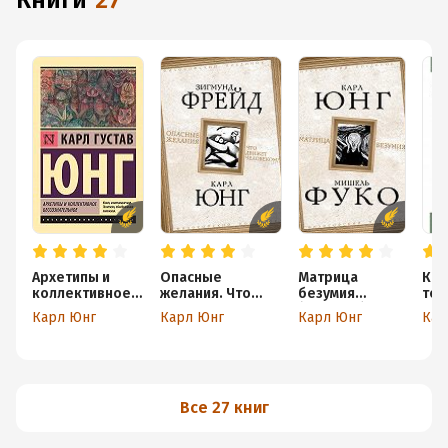
книги
27
Архетипы и
Опасные
Матрица
Кар
коллективное
желания. Что
безумия
тех
бессознательн
движет
(сборник)
все
Карл Юнг
Карл Юнг
Карл Юнг
Кар
ое
человеком?
Все 27 книг