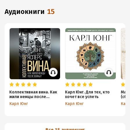
аудиокниги
15
Коллективная вина. Как
Карл Юнг. Для тех, кто
Матр
жили немцы после
хочет все успеть
(сбо
войны?
Карл Юнг
Карл Юнг
Карл
Все 15 аудиокниг