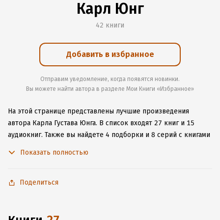
Карл Юнг
42 книги
Добавить в избранное
Отправим уведомление, когда появятся новинки.
Вы можете найти автора в разделе Мои Книги «Избранное»
На этой странице представлены лучшие произведения
автора Карла Густава Юнга.
В список входят 27 книг и 15
аудиокниг.
Также вы найдете 4 подборки и 8 серий с книгами
автора.
Изучите более 83 отзыва о творчестве автора
Показать полностью
и начните читать или слушать книги Карла Густава Юнга
онлайн прямо на сайте, установите наше удобное
приложение для iOS или Android, чтобы не расставаться
Поделиться
с любимыми произведениями даже без подключения
к интернету.