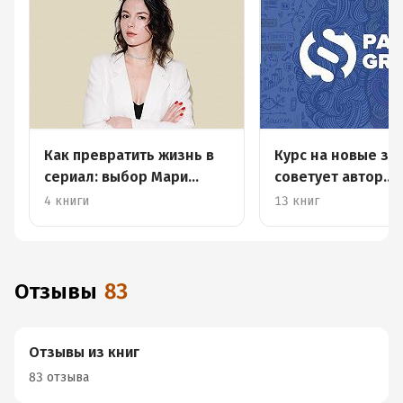
Как превратить жизнь в
Курс на новые зн
сериал: выбор Мари
советует автор
Сикорской
телеграм-канала
4 книги
13 книг
Paragraph
Отзывы
83
Отзывы из книг
83 отзыва