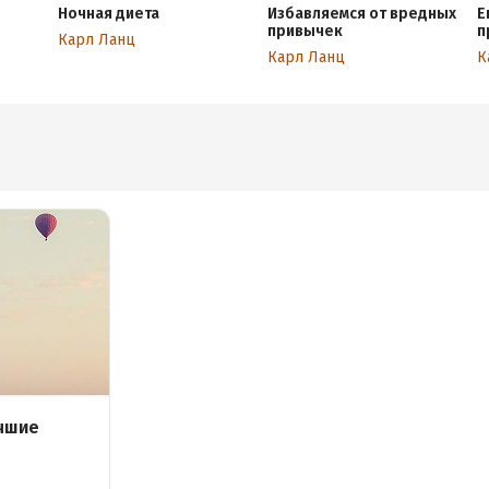
Ночная диета
Избавляемся от вредных
Е
привычек
п
Карл Ланц
Карл Ланц
К
учшие