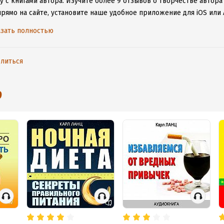
 с книгами автора.
Изучите более 9 отзывов о творчестве автора
прямо на сайте, установите наше удобное приложение для iOS или 
дениями даже без подключения к интернету.
зать полностью
литься
9