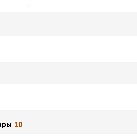
торы
10