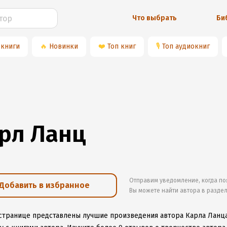
Что выбрать
Би
 книги
🔥
Новинки
❤️
Топ книг
🎙
Топ аудиокниг
рл Ланц
Отправим уведомление, когда по
Добавить в избранное
Вы можете найти автора в разде
 странице представлены лучшие произведения автора Карла Ланц