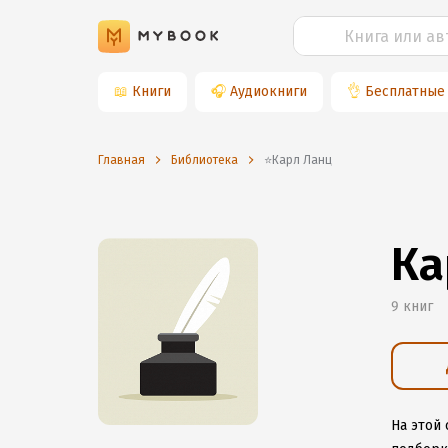
📖
Книги
🎧
Аудиокниги
👌
Бесплатные
Главная
Библиотека
⭐️Карл Ланц
Ка
9 книг
На этой