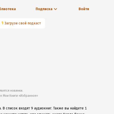
блиотека
Подписка
Войти
🎙
Загрузи свой подкаст
явятся новинки.
ле Мои Книги «Избранное»
а.
В список входят 9 аудиокниг.
Также вы найдете 1