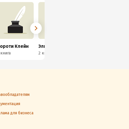
ороти Клейн
Элизабет Майклз
Андрей Ракицкий
 книга
2 книги
2 книги
1 к
вообладателям
ументация
лама для бизнеса