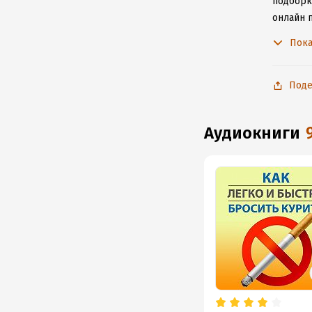
подборку
онлайн 
произве
Пока
Поде
аудиокниги