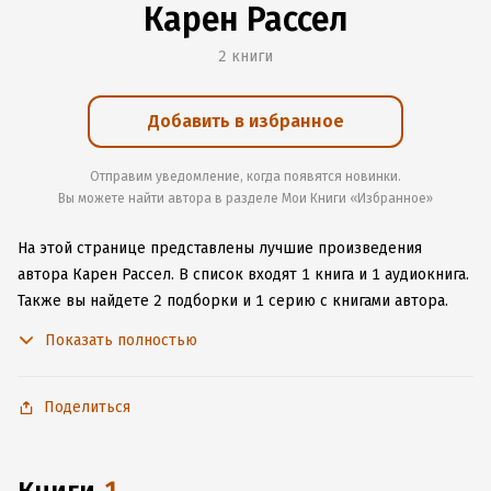
Карен Рассел
2 книги
Добавить в избранное
Отправим уведомление, когда появятся новинки.
Вы можете найти автора в разделе Мои Книги «Избранное»
На этой странице представлены лучшие произведения
автора Карен Рассел.
В список входят 1 книга и 1 аудиокнига.
Также вы найдете 2 подборки и 1 серию с книгами автора.
Изучите более 6 отзывов о творчестве автора и начните
Показать полностью
читать или слушать книги Карен Рассел онлайн прямо
на сайте, установите наше удобное приложение для iOS или
Android, чтобы не расставаться с любимыми произведениями
Поделиться
даже без подключения к интернету.