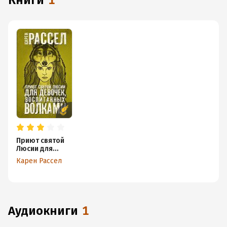
книги
1
Приют святой
Люсии для
девочек,
Карен Рассел
воспитанных
волками
аудиокниги
1