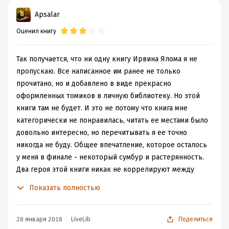
конечно же, всем тем, кто любит и умеет глубоко
Apsalar
размышлять.
Оценил книгу
— Я желаю конца всем традициям,
которые препятствуют праву человека
думать самостоятельно.
Так получается, что ни одну книгу Ирвина Ялома я не
пропускаю. Все написанное им ранее не только
прочитано, но и добавлено в виде прекрасно
оформленных томиков в личную библиотеку. Но этой
книги там не будет. И это не потому что книга мне
категорически не понравилась, читать ее местами было
довольно интересно, но перечитывать я ее точно
никогда не буду. Общее впечатление, которое осталось
у меня в финале - некоторый сумбур и растерянность.
Два героя этой книги никак не коррелируют между
собой - ты просто попадаешь то в Амстердам XVII века,
Показать полностью
то в Германию, во времена нацизма. Барух Спиноза -
гений философии, который не побоялся ради
возможности свободно мыслить пойти против своей
28 января 2018
LiveLib
Поделиться