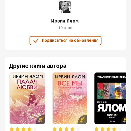
становимся. Именно эта точка зрения на
упорядоченную вселенную с предсказуемыми,
математически выведенными законами, на мир,
Ирвин Ялом
обладающий бесконечными возможностями
19 книг
объяснения, подарила Гете ощущение спокойствия.
Подписаться на обновления
Другие книги автора