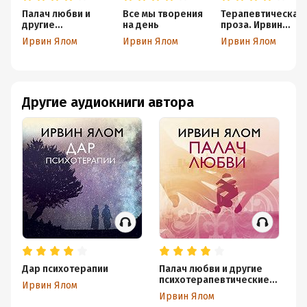
Палач любви и
Все мы творения
Терапевтическая
другие
на день
проза. Ирвин
психотерапевтич
Ялом. Сборник из
Ирвин Ялом
Ирвин Ялом
Ирвин Ялом
еские истории
5 книг
Другие аудиокниги автора
Дар психотерапии
Палач любви и другие
П
психотерапевтические
Ирвин Ялом
И
истории
Ирвин Ялом