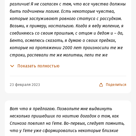
подтверждения своих мыслей. Встречая случайного
различие! Я не согласен с тем, что все чувства должны
знакомого он раскрывает перед ним свои сомнения и
быть подчинены логике. Есть некоторые чувства,
страхи. Со Спинозой все как-то сразу понятно. Он
которые заслуживают равного статуса с рассудком.
сознательно идет на отлучение от всего привычного.
Возьми, к примеру, ностальгию. Когда я веду моление, я
Идет и не очень то об этом сожалеет. Нет здесь у него
соединяюсь со своим прошлым, с отцом и дедом и – да,
особых психотерапевтических бесед, которые бы
Бенто, осмелюсь сказать, я думаю о своих предках,
показали нам его внутреннее состояние. А для того
которые на протяжении 2000 лет произносили те же
чтобы услышать мысли гения, лучше почитать его
строки, распевали те же молитвы, пели те же
собственные труды.
мелодии. В такие моменты я теряю чувство
Показать полностью
Вот и получилась не совсем однозначная история. Все
собственной значимости, свою отчужденность и
диалоги немного не естественны - так можно писать в
становлюсь частью, очень маленькой частью
дневнике или публично выступать с такой заранее
нерушимого потока общности. Эта мысль дарит мне
23 февраля 2023
Поделиться
подготовленной речью. В разговоре же такие
нечто бесценное… как описать это?.. сопричастие,
рассуждения кажутся притянутыми за уши (ну или это
единение с другими, которое невероятно утешительно
заранее отрепетированные постановочные диалоги,
для души. Мне это необходимо. Полагаю, это
Вот что я предлагаю. Позвольте мне выдвинуть
такие вот ощущения). Книга распадается на две
необходимо всем.
несколько пришедших по наитию догадок о том, как
истории, которые вместе никак не собираются в одну,
Спиноза повлиял на Гете. Во-первых, следует помнить,
поэтому общего посыла тоже нет. Можно почитать если
что у Гете уже сформировались некоторые близкие
хочется что-то узнать про главных персонажей, в части