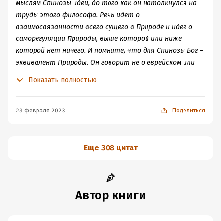
мыслям Спинозы идеи, до того как он натолкнулся на
фактов здесь все в порядке.
труды этого философа. Речь идет о
взаимосвязанности всего сущего в Природе и идее о
саморегуляции Природы, выше которой или ниже
которой нет ничего. И помните, что для Спинозы Бог –
эквивалент Природы. Он говорит не о еврейском или
христианском Боге, а об универсальной религии разума,
Показать полностью
в которой больше не существовало бы ни христиан, ни
иудеев, ни мусульман, ни индусов. – Хм-м, я и не
догадывался, что он хотел уничтожить все религии.
23 февраля 2023
Поделиться
Интересно! – Он был универсалистом. Он ожидал, что
традиционные религии будут отмирать, по мере того
как все большее число людей станет посвящать себя
Еще 308 цитат
поиску полнейшего понимания мироздания. Он видел в
мире бесконечный поток причинности. Для него нет
такой сущности, как воля или сила воли. Ничто не
совершается по капризу. Все вызвано чем-то
Автор книги
предшествующим, и чем больше мы посвящаем себя
пониманию этой причинной связи, тем свободнее