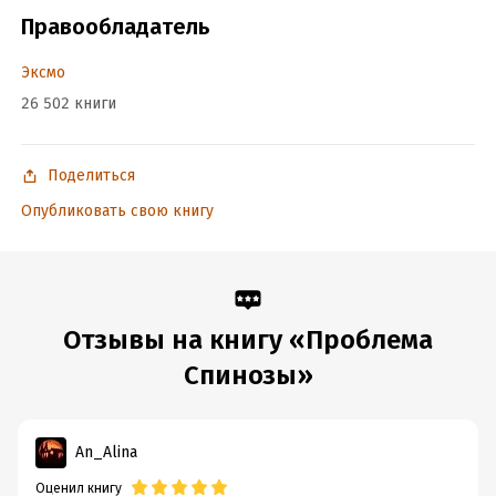
ISBN (EAN):
9785699543984
Правообладатель
Переводчик:
Элеонора Мельник
Время на чтение:
11
ч.
Эксмо
26 502 книги
Поделиться
Опубликовать свою книгу
Отзывы на книгу «Проблема
Спинозы»
An_Alina
Оценил книгу