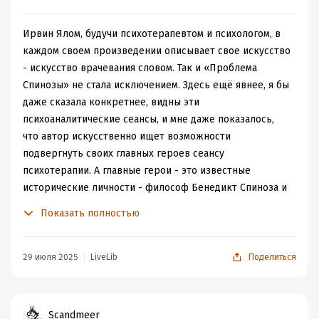
Ирвин Ялом, будучи психотерапевтом и психологом, в
каждом своем произведении описывает свое искусство
- искусство врачевания словом. Так и «Проблема
Спинозы» не стала исключением. Здесь ещё явнее, я бы
даже сказала конкретнее, видны эти
психоаналитические сеансы, и мне даже показалось,
что автор искусственно ищет возможности
подвергнуть своих главных героев сеансу
психотерапии. А главные герои - это известные
исторические личности - философ Бенедикт Спиноза и
один из главных идеологов нацистского движения -
Показать полностью
Альфред Розенталь. И, если во времена Альфреда
Розенталя, психотерапия как новое научное
направление становилось на ноги и была модным
29 июля 2025
LiveLib
Поделиться
веянием под ветрами таких сильных аналитиков, как
Зигмунд Фрейд, Карл Юнг, то в 1660-х годах такого
понятия даже ещё не существовало. В 1660-е годы
Scandmeer