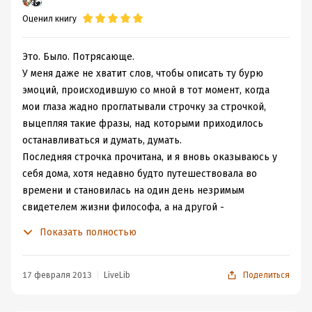
великие умы искали смысл жизни, и тогда процветала
Оценил книгу
такая наука, как философия. Поэтому, при описании
житья Бенто Спинозы, мне бы было более привычным
читать его философские размышления и мысли, это
Это. Было. Потрясающе.
было бы более естественным. Но Ирвин Ялом
У меня даже не хватит слов, чтобы описать ту бурю
предпочел ввести вторую фигуру, которая вела бы с
эмоций, происходившую со мной в тот момент, когда
ним диалоги… но эти диалог построены по всем
мои глаза жадно проглатывали строчку за строчкой,
законам сеанса психоанализа, что мне показалось
выцепляя такие фразы, над которыми приходилось
очень странным и неестественным.
останавливаться и думать, думать.
Книга очень интересная, очень интеллектуальная и
Последняя строчка прочитана, и я вновь оказываюсь у
идеально подходит для умственной зарядки. Как автор
себя дома, хотя недавно будто путешествовала во
изящно вводит ключевые моменты в жизни главных
времени и становилась на один день незримым
героев, проводя некие параллели спада и подъема! Это
свидетелем жизни философа, а на другой -
просто великолепно!
присутствовала рядом с нацистом Розенбергом.
Показать полностью
Казалось бы, что связывает двух этих людей? "А вот
что!", - убедительно доказывает нам Ялом.
"Проблема Спинозы", безусловно, интересна для
17 февраля 2013
LiveLib
Поделиться
прочтения - как и для тех, кто увлекается психологией,
так и для тех, кто увлекается (как я) историей. И,