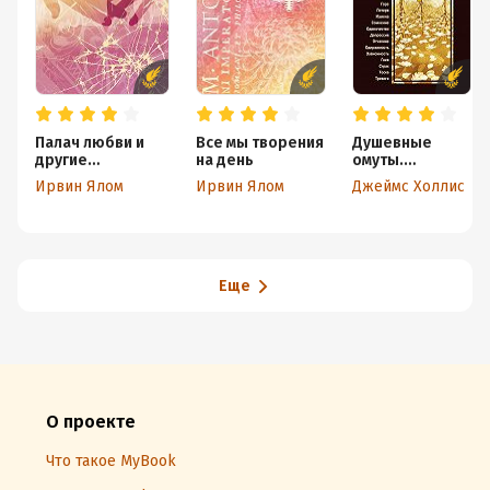
Палач любви и
Все мы творения
Душевные
другие
на день
омуты.
психотерапевтич
Возвращение к
Ирвин Ялом
Ирвин Ялом
Джеймс Холлис
еские истории
жизни после
тяжелых
потрясений
Еще
О проекте
Что такое MyBook