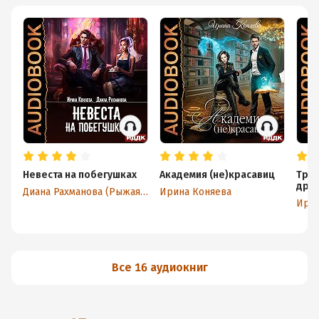
Невеста на побегушках
Академия (не)красавиц
Труд
дра
Диана Рахманова (Рыжая Ехидна)
Ирина Коняева
Ирин
Все 16 аудиокниг