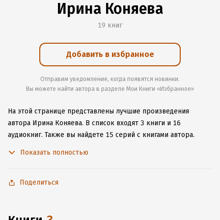
Ирина Коняева
19 книг
Добавить в избранное
Отправим уведомление, когда появятся новинки.
Вы можете найти автора в разделе Мои Книги «Избранное»
На этой странице представлены лучшие произведения
автора Ирина Коняева.
В список входят 3 книги и 16
аудиокниг.
Также вы найдете 15 серий с книгами автора.
Изучите более 457 отзывов о творчестве автора и начните
Показать полностью
читать или слушать книги Ирина Коняева онлайн прямо
на сайте, установите наше удобное приложение для iOS или
Android, чтобы не расставаться с любимыми произведениями
Поделиться
даже без подключения к интернету.