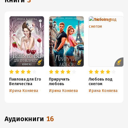
книги
3
Павлова для Его
Приручить
Любовь под
Величества
любовь
снегом
Ирина Коняева
Ирина Коняева
Ирина Коняева
аудиокниги
16