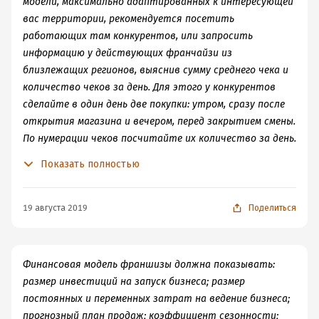
модели, максимально адаптированных к интересующей
вас территории, рекомендуется посетить
работающих там конкурентов, или запросить
информацию у действующих франчайзи из
близлежащих регионов, выяснив сумму среднего чека и
количество чеков за день. Для этого у конкурентов
сделайте в один день две покупки: утром, сразу после
открытия магазина и вечером, перед закрытием смены.
По нумерации чеков посчитайте их количество за день.
Такие покупки рекомендуется сделать в будний и
Показать полностью
выходной день. Полученные данные следует внести в
финансовую модель и оценить привлекательность
бизнеса.
19 августа 2019
Поделиться
Финансовая модель франшизы должна показывать:
размер инвестиций на запуск бизнеса; размер
постоянных и переменных затрат на ведение бизнеса;
прогнозный план продаж; коэффициент сезонности;