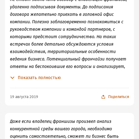
удаленно подписывая документы. До подписания
договора желательно приехать в головной офис
компании. Полезно заблаговременно познакомиться с
руководством компании и командой партнеров, с
которыми предстоит сотрудничество. На таких
встречах более детально обсуждаются условия
взаимодействия, территориальные особенности
ведения бизнеса. Потенциальный франчайзи получает
ответы на беспокоившие его вопросы и анализирует,
комфортно ли ему в данной команде. Одновременно с
Показать полностью
посещением офиса франчайзера рекомендуется
посетить его действующие точки, если этого не было
сделано ранее.
19 августа 2019
Поделиться
Даже если владелец франшизы произвел анализ
конкурентной среды вашего города, необходимо
оценить самостоятельно, сможет ли бизнес быть