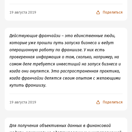
операционной работы? Каким образом франчайзер
осуществляет проверки и как часто прибегает к
19 августа 2019
Поделиться
штрафным санкциям? Что было самым сложным при
запуске бизнеса, и как головная компания помогла с
этим справиться? Оправдались ли ожидания
Действующие франчайзи – это единственные люди,
франчайзи при покупке франшизы? Обсудите
которые уже прошли путь запуска бизнеса и ведут
негативные отзывы о франшизе (если есть), насколько
операционную работу по франшизе. У них есть
они обоснованы? Совет: для того, что бы можно было
проверенная информация о том, сколько, например, на
обдумать и сравнить информацию, полученную во
самом деле требуется инвестиций на запуск бизнеса и
время интервью, фиксируйте письменно ответы
когда они окупятся. Это распространенная практика,
франчайзи.
когда франчайзи делятся своим опытом с желающими
купить франшизу.
19 августа 2019
Поделиться
Для получения объективных данных в финансовой