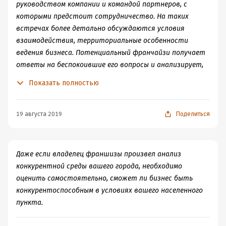
руководством компании и командой партнеров, с
которыми предстоит сотрудничество. На таких
встречах более детально обсуждаются условия
взаимодействия, территориальные особенности
ведения бизнеса. Потенциальный франчайзи получает
ответы на беспокоившие его вопросы и анализирует,
комфортно ли ему в данной команде. Одновременно с
Показать полностью
посещением офиса франчайзера рекомендуется
посетить его действующие точки, если этого не было
сделано ранее.
19 августа 2019
Поделиться
Даже если владелец франшизы произвел анализ
конкурентной среды вашего города, необходимо
оценить самостоятельно, сможет ли бизнес быть
конкурентоспособным в условиях вашего населенного
пункта.