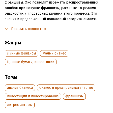
франшизы. Оно позволит избежать распространенных
ошибок при покупке франшизы, расскажет о реалиях,
опасностях и «подводных камнях» этого процесса. Эти
знания и предложенный пошаговый алгоритм анализа
франшиз уберегут от финансовых потерь и разочарований,
Показать полностью
позволят принять обдуманное решение и стать владельцем
надежного бизнеса.
Жанры
Подробная информация
Личные финансы
Малый бизнес
Дата написания:
17 января 2019
Ценные бумаги, инвестиции
Объем:
43036
Год издания:
2019
Темы
Дата поступления:
30 января 2019
Время на чтение:
1
ч.
анализ бизнеса
бизнес и предпринимательство
инвестиции и инвестирование
франшизы
литрес авторы