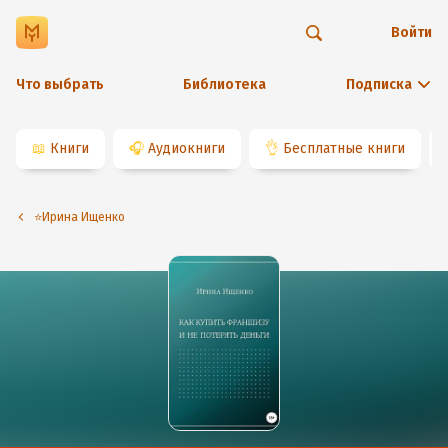
Войти
Что выбрать
Библиотека
Подписка
📖
Книги
🎧
Аудиокниги
👌
Бесплатные книги
⭐️Ирина Ищенко