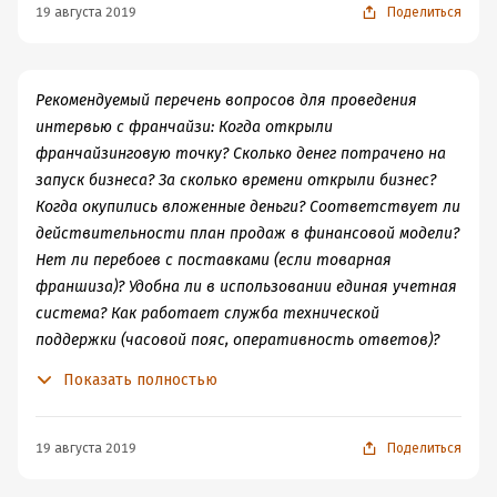
19 августа 2019
Поделиться
Рекомендуемый перечень вопросов для проведения
интервью с франчайзи: Когда открыли
франчайзинговую точку? Сколько денег потрачено на
запуск бизнеса? За сколько времени открыли бизнес?
Когда окупились вложенные деньги? Соответствует ли
действительности план продаж в финансовой модели?
Нет ли перебоев с поставками (если товарная
франшиза)? Удобна ли в использовании единая учетная
система? Как работает служба технической
поддержки (часовой пояс, оперативность ответов)?
Чем помогала головная компания на этапе запуска
Показать полностью
бизнеса? Чем помогает франчайзер в ходе
операционной работы? Каким образом франчайзер
осуществляет проверки и как часто прибегает к
19 августа 2019
Поделиться
штрафным санкциям? Что было самым сложным при