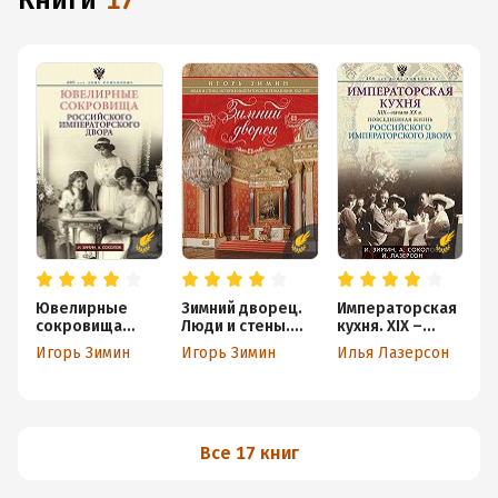
книги
17
Ювелирные
Зимний дворец.
Императорская
Д
сокровища
Люди и стены.
кухня. XIX –
и
Российского
История
начало XX века.
р
Игорь Зимин
Игорь Зимин
Илья Лазерсон
И
императорского
императорской
Повседневная
Б
двора
резиденции.
жизнь
и
1762-1917
Российского
императорског
о двора
Все 17 книг