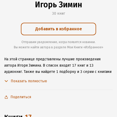
Игорь Зимин
30 книг
Добавить в избранное
Отправим уведомление, когда появятся новинки.
Вы можете найти автора в разделе Мои Книги «Избранное»
На этой странице представлены лучшие произведения
автора Игоря Зимина.
В список входят 17 книг и 13
аудиокниг.
Также вы найдете 1 подборку и 3 серии с книгами
автора.
Изучите более 25 отзывов о творчестве автора
Показать полностью
и начните читать или слушать книги Игоря Зимина онлайн
прямо на сайте, установите наше удобное приложение для
iOS или Android, чтобы не расставаться с любимыми
Поделиться
произведениями даже без подключения к интернету.