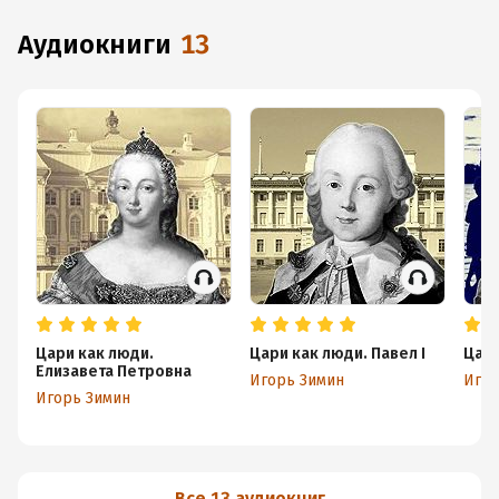
аудиокниги
13
Цари как люди.
Цари как люди. Павел I
Цари
Елизавета Петровна
Игорь Зимин
Игор
Игорь Зимин
Все 13 аудиокниг