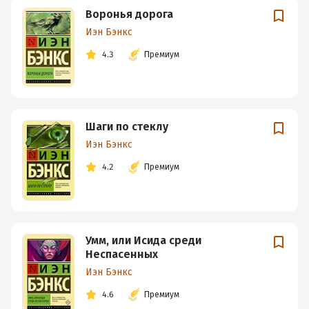
Воронья дорога
Иэн Бэнкс
4.3
Премиум
Шаги по стеклу
Иэн Бэнкс
4.2
Премиум
Умм, или Исида среди
Неспасенных
Иэн Бэнкс
4.6
Премиум