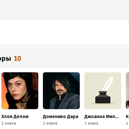
торы
10
Хлоя Делом
Доменико Дара
Джоанна Миллер
К
2 книги
2 книги
1 книга
4