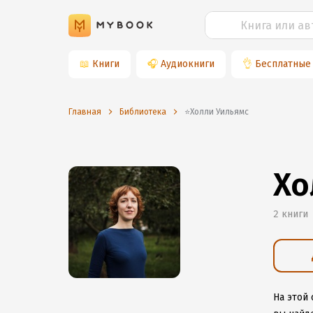
📖
Книги
🎧
Аудиокниги
👌
Бесплатные
Главная
Библиотека
⭐️Холли Уильямс
Хо
2 книги
На этой