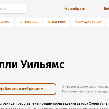
Что выбрать
Би
 книги
🔥
Новинки
❤️
Топ книг
🎙
Топ аудиокниг
лли Уильямс
Отправим уведомление, когда по
Добавить в избранное
Вы можете найти автора в разде
 странице представлены лучшие произведения автора Холли Уиль