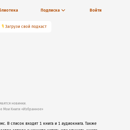
блиотека
Подписка
Войти
🎙
Загрузи свой подкаст
явятся новинки.
ле Мои Книги «Избранное»
ямс.
В список входят 1 книга и 1 аудиокнига.
Также