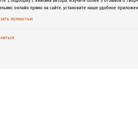
те 1 подборку с книгами автора.
Изучите более 5 отзывов о творч
ильямс онлайн прямо на сайте, установите наше удобное приложени
ыми произведениями даже без подключения к интернету.
зать полностью
литься