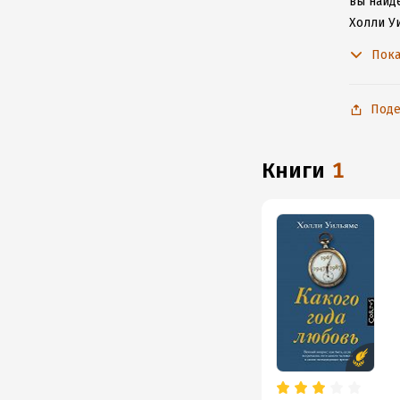
вы найде
Холли У
с любим
Пока
Поде
книги
1