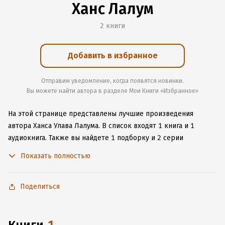
Ханс Лалум
2 книги
Добавить в избранное
Отправим уведомление, когда появятся новинки.
Вы можете найти автора в разделе Мои Книги «Избранное»
На этой странице представлены лучшие произведения
автора Ханса Улава Лалума.
В список входят 1 книга и 1
аудиокнига.
Также вы найдете 1 подборку и 2 серии
с книгами автора.
Изучите более 5 отзывов о творчестве
Показать полностью
автора и начните читать или слушать книги Ханса Улава
Лалума онлайн прямо на сайте, установите наше удобное
приложение для iOS или Android, чтобы не расставаться
Поделиться
с любимыми произведениями даже без подключения
к интернету.