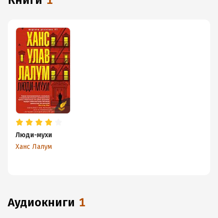
книги
1
Люди-мухи
Ханс Лалум
аудиокниги
1