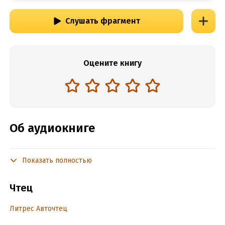
Слушать фрагмент
Оцените книгу
Об аудиокниге
Показать полностью
Подробная информация
Год издания:
2024
Чтец
Дата поступления:
28 сентября 2024
Переводчик:
А. Кровякова
Литрес Авточтец