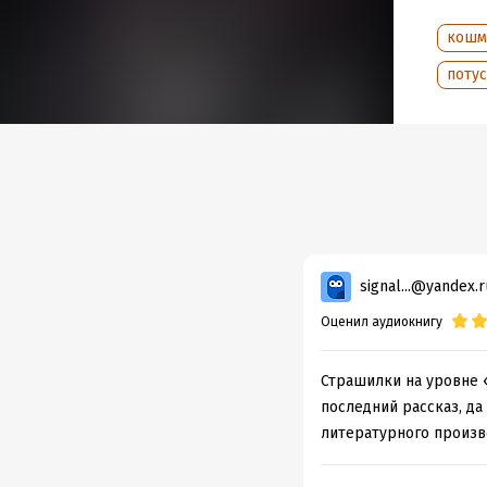
девяти
уже см
кошм
© Герм
поту
© ООО 
Подр
Дата н
Год из
Дата п
signal...@yandex.r
Оценил аудиокнигу
Страшилки на уровне 
последний рассказ, да 
литературного произве