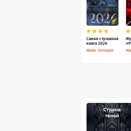
Самая страшная
Жу
книга 2026
«Р
Ма
Майк Гелприн
Ма