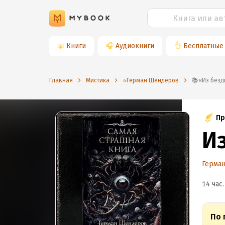
📖
Книги
🎧
Аудиокниги
👌
Бесплатные
Главная
Мистика
⭐️Герман Шендеров
📚«Из без
Пр
И
Герма
14 час.
По 