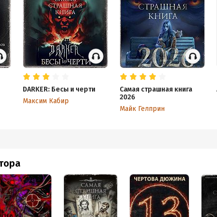
DARKER: Бесы и черти
Самая страшная книга
2026
Максим Кабир
Майк Гелприн
втора