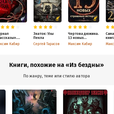
рнал
Знаток: Узы
Чертова дюжина.
Сама
ассказы».
Пекла
13 новых
книг
ска страха
страшных
ксим Кабир
Сергей Тарасов
Максим Кабир
Макс
историй. 2021
Книги, похожие на «Из бездны»
По жанру, теме или стилю автора