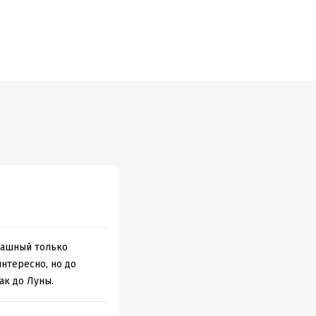
ды очей, что
рашный только
интересно, но до
ак до Луны.