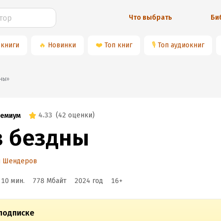
Что выбрать
Би
 книги
🔥
Новинки
❤️
Топ книг
🎙
Топ аудиокниг
дны»
4.33
(
42 оценки
)
емиум
з бездны
н Шендеров
 10 мин.
778 Мбайт
2024
год
16
+
подписке