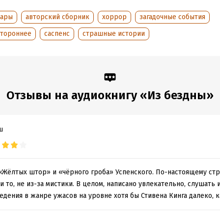
этажки? Чувствуете, как встают дыбом волоски на шее? Это мириа
отрят на вас. Смотрят ИЗ БЕЗДНЫ.
ары
авторский сборник
хоррор
загадочные события
ан Шендеров, текст, 2024
стороннее
саспенс
страшные истории
«Издательство АСТ», 2024
обная информация
Отзывы на аудиокнигу «Из бездны»
аписания:
1 января 2024
ISBN (EAN):
9785171670917
дания:
2024
оступления:
12 июня 2024
u
«Жёлтых штор» и «чёрного гроба» Успенского. По-настоящему ст
и то, не из-за мистики. В целом, написано увлекательно, слушать 
дения в жанре ужасов на уровне хотя бы Стивена Кинга далеко, к