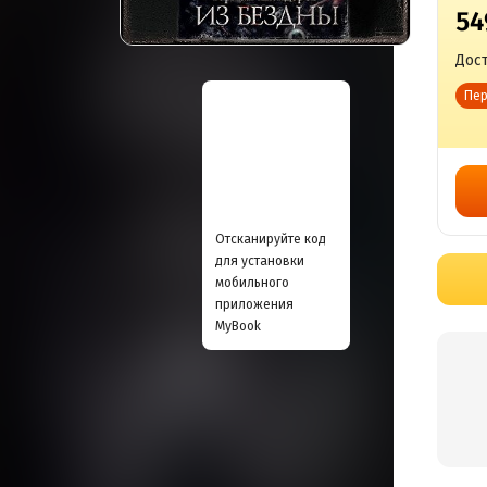
54
Дост
Пер
Отсканируйте код
для установки
мобильного
приложения
MyBook