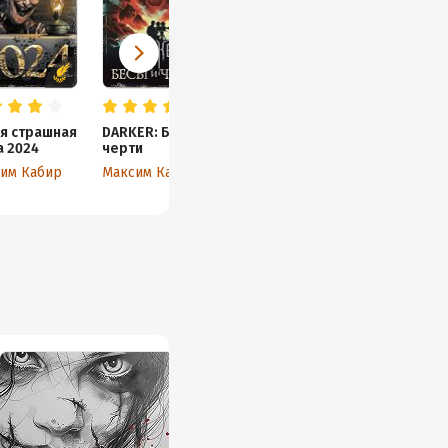
я страшная
DARKER: Бесы и
а 2024
черти
им Кабир
Максим Кабир