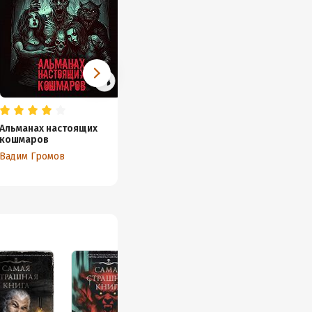
Альманах настоящих
Самая страшная книга
кошмаров
2024
Вадим Громов
Максим Кабир