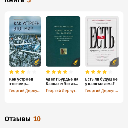
книги
3
Как устроен
Адепт Бурдье на
Есть ли будущее
этот мир.
Кавказе: Эскизы
у капитализма?
Наброски на
к биографии в
Георгий Дерлугьян
Георгий Дерлугьян
Георгий Дерлугьян
макросоциолог
миросистемной
ические темы
перспективе
Отзывы
10