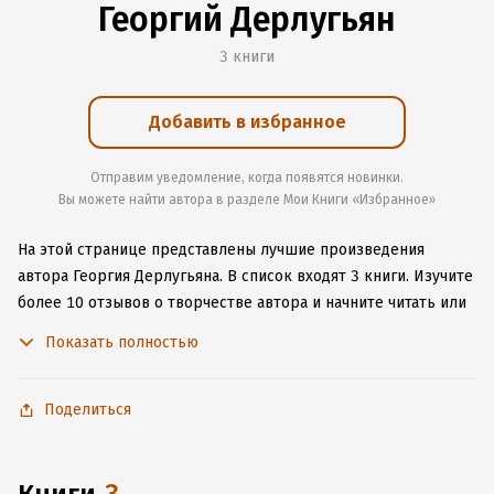
Георгий Дерлугьян
3 книги
Добавить в избранное
Отправим уведомление, когда появятся новинки.
Вы можете найти автора в разделе Мои Книги «Избранное»
На этой странице представлены лучшие произведения
автора Георгия Дерлугьяна.
В список входят 3 книги.
Изучите
более 10 отзывов о творчестве автора и начните читать или
слушать книги Георгия Дерлугьяна онлайн прямо на сайте,
Показать полностью
установите наше удобное приложение для iOS или Android,
чтобы не расставаться с любимыми произведениями даже
без подключения к интернету.
Поделиться