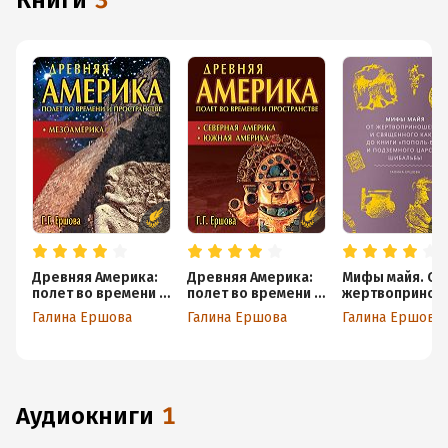
книги
3
Древняя Америка:
Древняя Америка:
Мифы майя. От
полет во времени и
полет во времени и
жертвопринош
пространстве.
пространстве.
ний и
Галина Ершова
Галина Ершова
Галина Ершова
Мезоамерика
Северная Америка.
священного
Южная Америка
какао до книги
«Пополь-Вух» 
подземного
царства
Шибальбы
аудиокниги
1