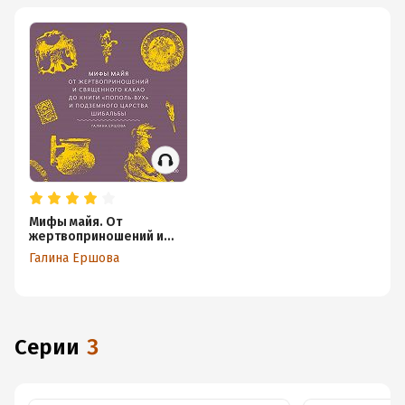
Мифы майя. От
жертвоприношений и
священного какао до
Галина Ершова
книги «Пополь-Вух» и
подземного царства
Шибальбы
Серии
3