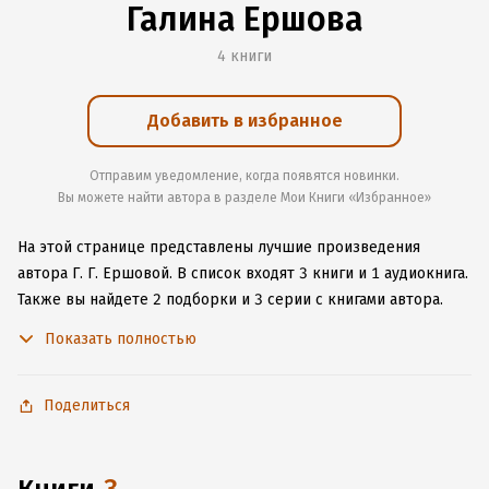
Галина Ершова
4 книги
Добавить в избранное
Отправим уведомление, когда появятся новинки.
Вы можете найти автора в разделе Мои Книги «Избранное»
На этой странице представлены лучшие произведения
автора Г. Г. Ершовой.
В список входят 3 книги и 1 аудиокнига.
Также вы найдете 2 подборки и 3 серии с книгами автора.
Изучите более 11 отзывов о творчестве автора и начните
Показать полностью
читать или слушать книги Г. Г. Ершовой онлайн прямо
на сайте, установите наше удобное приложение для iOS или
Android, чтобы не расставаться с любимыми произведениями
Поделиться
даже без подключения к интернету.