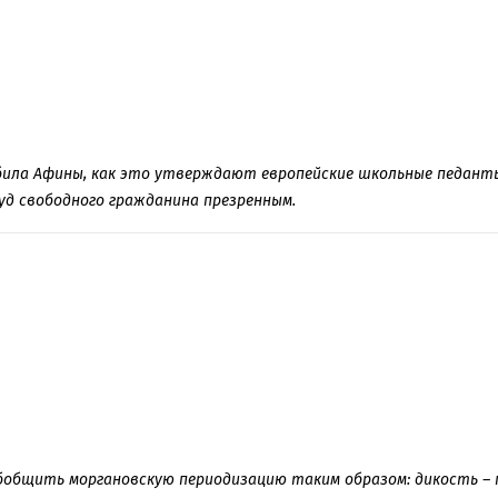
била Афины, как это утверждают европейские школьные педанты
уд свободного гражданина презренным.
бобщить моргановскую периодизацию таким образом: дикость –