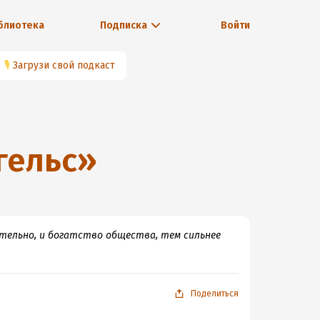
блиотека
Подписка
Войти
🎙
Загрузи свой подкаст
гельс
»
ательно, и богатство общества, тем сильнее
Поделиться