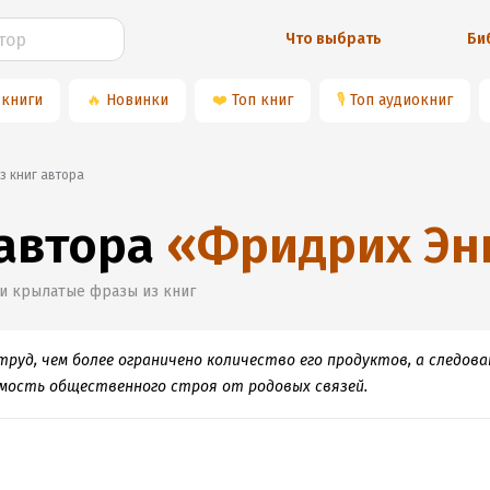
Что выбрать
Би
 книги
🔥
Новинки
❤️
Топ книг
🎙
Топ аудиокниг
из книг автора
 автора
«
Фридрих Эн
 и крылатые фразы из книг
руд, чем более ограничено количество его продуктов, а следов
мость общественного строя от родовых связей.