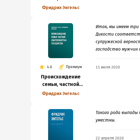
собственности
Фридрих Энгельс
и государства
Итак, мы имеем три
Дикости соответств
супружеской вернос
господство мужчин 
4.6
Премиум
11 июля 2020
Происхождение
семьи, частной
собственности
Фридрих Энгельс
и государства
Такого рода выпады 
уместны.
22 апреля 2020