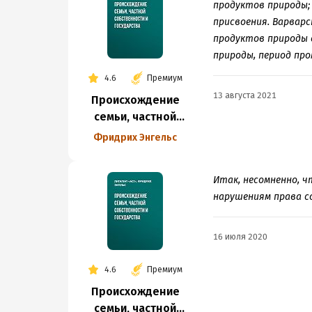
продуктов природы;
присвоения. Варвар
продуктов природы 
природы, период пр
4.6
Премиум
13 августа 2021
Происхождение
семьи, частной
собственности
Фридрих Энгельс
и государства
Итак, несомненно, 
нарушениям права с
16 июля 2020
4.6
Премиум
Происхождение
семьи, частной