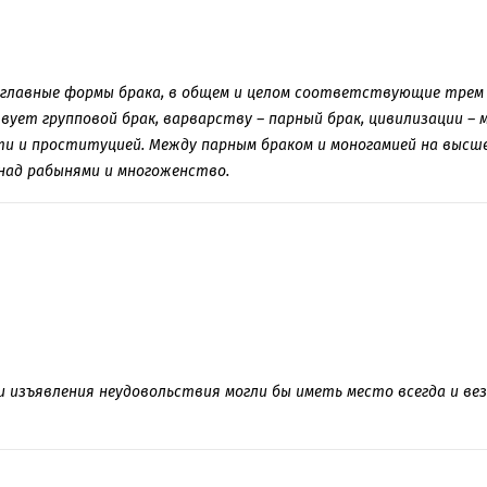
 главные формы брака, в общем и целом соответствующие трем
ует групповой брак, варварству – парный брак, цивилизации – 
ти и проституцией. Между парным браком и моногамией на высш
над рабынями и многоженство.
и изъявления неудовольствия могли бы иметь место всегда и везд