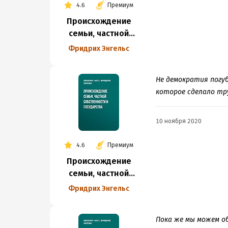
4.6
Премиум
Происхождение
семьи, частной
собственности
Фридрих Энгельс
и государства
Не демократия погу
которое сделало тр
10 ноября 2020
4.6
Премиум
Происхождение
семьи, частной
собственности
Фридрих Энгельс
и государства
Пока же мы можем о