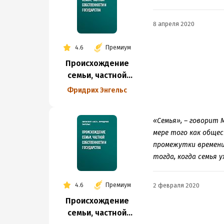
8 апреля 2020
4.6
Премиум
Происхождение
семьи, частной
собственности
Фридрих Энгельс
и государства
«Семья», – говорит 
мере того как обще
промежутки времени
тогда, когда семья 
4.6
Премиум
2 февраля 2020
Происхождение
семьи, частной