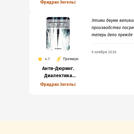
собственности
Фридрих Энгельс
и государства
Этими двумя велики
производства посре
теперь дело прежде 
9 ноября 2018
4.7
Премиум
Анти-Дюринг.
Диалектика
природы (сборник)
Фридрих Энгельс