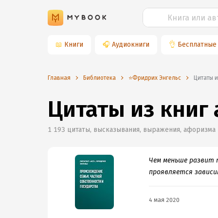
📖
Книги
🎧
Аудиокниги
👌
Бесплатные
Главная
Библиотека
⭐️Фридрих Энгельс
Цитаты 
Цитаты из книг
1 193
цитаты, высказывания, выражения, афоризма
Чем меньше развит т
проявляется зависи
4 мая 2020