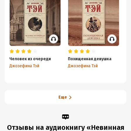
Человек из очереди
Похищенная девушка
Га
Джозефина Тэй
Джозефина Тэй
То
Еще
Отзывы на аудиокнигу «Невинная