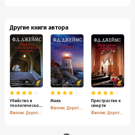
Другие книги автора
Убийство в
Маяк
Пристрастие к
С
теологическом
смерти
э
Филлис Дороти Джеймс
колледже
с
Филлис Дороти Джеймс
Филлис Дороти Джеймс