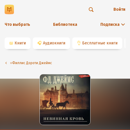
Войти
Что выбрать
Библиотека
Подписка
📖
Книги
🎧
Аудиокниги
👌
Бесплатные книги
⭐️Филлис Дороти Джеймс