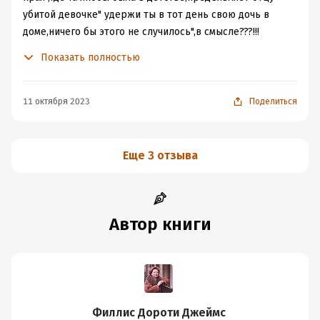
убитой девочке" удержи ты в тот день свою дочь в
доме,ничего бы этого не случилось",в смысле???!!!
ребёнок просто шёл со школы!!! А её мать,убийца ни в
Показать полностью
чём неповинного ребёнка,видите ли у неё детская
психологическая травма,она задушила износилованную
девочку,потому что не могла слышать детский
11 октября 2023
Поделиться
плачь,типа она всю жизнь жила с этой травмой,а после
того,как убила девочку , она излечилась от этого???!!
Короче раздражает😡😡😡😡😤😤😤
Еще 3 отзыва
Автор книги
Филлис Дороти Джеймс