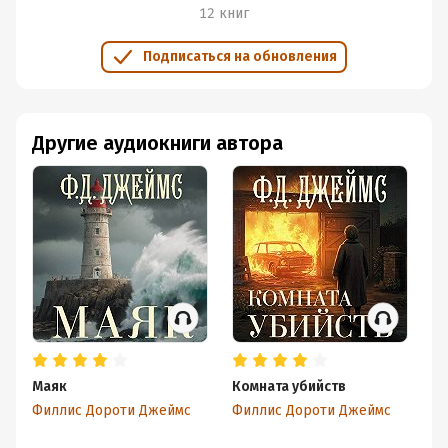
12 книг
Подписаться на обновления
Другие аудиокниги автора
Маяк
Комната убийств
Уб
т
Филлис Дороти Джеймс
Филлис Дороти Джеймс
к
Фи