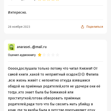
Интересно.
28 ноября 2023
Поделиться
anarasei...@mail.ru
Оценил аудиокнигу
Оооох,дослушала только потому что читал Князев!! От
самой книги ,какой то неприятный осадок☹☹ Филипа
,всю жизнь живёт с непонятно откуда взявшиися
обидой на приёмных родителей,хотя не удочери они её
тогда ,кто знает была бы бомжихой или
проституткой,готова обворовать приёмных
родителей,ради того что бы свозить мать убийцу в
края ,где та якобы была в детстве,предъявляет отцу