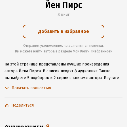
Йен Пирс
8 книг
Добавить в избранное
Отправим уведомление, когда появятся новинки.
Вы можете найти автора в разделе Мои Книги «Избранное»
На этой странице представлены лучшие произведения
автора Йена Пирса.
В список входят 8 аудиокниг.
Также
вы найдете 5 подборок и 2 серии с книгами автора.
Изучите
более 51 отзыв о творчестве автора и начните читать или
Показать полностью
слушать книги Йена Пирса онлайн прямо на сайте,
установите наше удобное приложение для iOS или Android,
чтобы не расставаться с любимыми произведениями даже
Поделиться
без подключения к интернету.