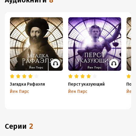
аудиокниги
8
Загадка Рафаэля
Перст указующий
Посл
Йен Пирс
Йен Пирс
Йен 
Серии
2