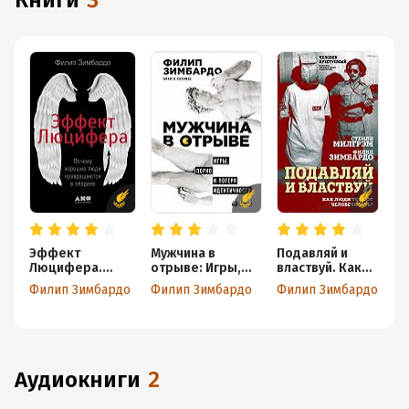
книги
3
Эффект
Мужчина в
Подавляй и
Люцифера.
отрыве: Игры,
властвуй. Как
Почему хорошие
порно и потеря
люди теряют
Филип Зимбардо
Филип Зимбардо
Филип Зимбардо
люди
идентичности
человечность?
превращаются в
злодеев
аудиокниги
2