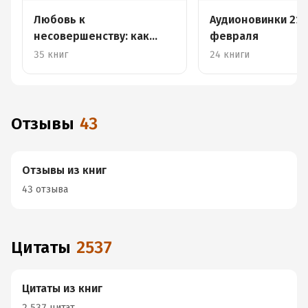
Любовь к
Аудионовинки 21-
несовершенству: как
февраля
принять себя со всеми
35 книг
24 книги
недостатками
Отзывы
43
Отзывы из книг
43 отзыва
Цитаты
2537
Цитаты из книг
2 537 цитат