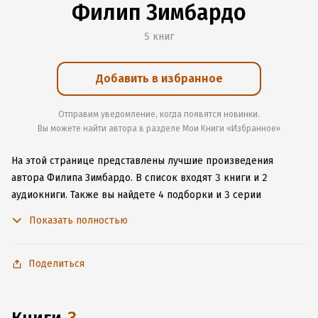
Филип Зимбардо
5 книг
Добавить в избранное
Отправим уведомление, когда появятся новинки.
Вы можете найти автора в разделе Мои Книги «Избранное»
На этой странице представлены лучшие произведения
автора Филипа Зимбардо.
В список входят 3 книги и 2
аудиокниги.
Также вы найдете 4 подборки и 3 серии
с книгами автора.
Изучите более 43 отзыва о творчестве
Показать полностью
автора и начните читать или слушать книги Филипа Зимбардо
онлайн прямо на сайте, установите наше удобное
приложение для iOS или Android, чтобы не расставаться
Поделиться
с любимыми произведениями даже без подключения
к интернету.