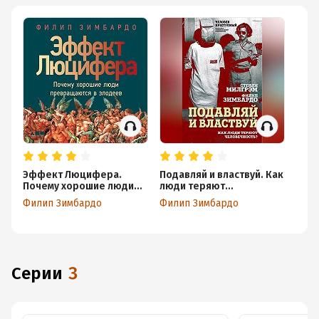
Эффект Люцифера.
Подавляй и властвуй. Как
Почему хорошие люди
люди теряют
превращаются в
человечность?
Филип Зимбардо
Филип Зимбардо
злодеев
Серии
3