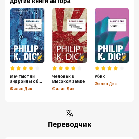
Другие книги автора
Мечтают ли
Человек в
Убик
андроиды об
Высоком замке
с
Филип Дик
электроовцах?
Филип Дик
Филип Дик
Ф
Переводчик