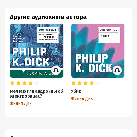
Другие аудиокниги автора
Мечтают ли андроиды об
Убик
Че
электроовцах?
з
Филип Дик
Филип Дик
Фи