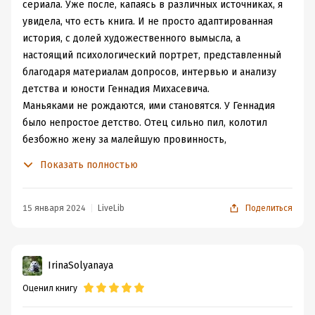
сериала. Уже после, капаясь в различных источниках, я
увидела, что есть книга. И не просто адаптированная
история, с долей художественного вымысла, а
настоящий психологический портрет, представленный
благодаря материалам допросов, интервью и анализу
детства и юности Геннадия Михасевича.
Маньяками не рождаются, ими становятся. У Геннадия
было непростое детство. Отец сильно пил, колотил
безбожно жену за малейшую провинность,
неправильный взгляд, за шаг не в ту сторону. Он
Показать полностью
постоянно вдалбливал сыну, что женщина - это низшее
существо, подлое, грязное. Мальчик изо всех сил
старался стать незаметным, видел отношения отца с
15 января 2024
LiveLib
Поделиться
матерью, впитывал фразы. Несмотря на то, что в семье
он был не один, он меньше всех получил тепла и
заботы, к тому моменту его мать была полностью
IrinaSolyanaya
безразлична к его воспитанию, Гену не брали играть,
Оценил книгу
его дразнили, смеялись над ним. Тоже самое было и в
школе, а позже на флоте. Ему оставалось быть только