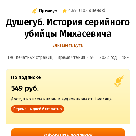
4.69
(
108 оценок
)
Премиум
Душегуб. История серийного
убийцы Михасевича
Елизавета Бута
196 печатных страниц
Время чтения ≈
5
ч
2022
год
18
+
По подписке
549 руб.
Доступ ко всем книгам и аудиокнигам от 1 месяца
Первые 14 дней
бесплатно
Оформить подписку