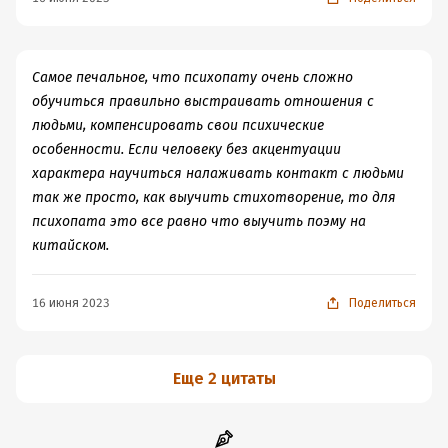
М.К., статья о котором есть в Википедии. Благодаря
этому «Белорусскому Мэгре» были невинно осуждены
несколько человек.
Он был известен стопроцентной раскрываемостью
Самое печальное, что психопату очень сложно
дел, но в дальнейшем признан виновным в
обучиться правильно выстраивать отношения с
превышении должностных полномочий, сокрытии
людьми, компенсировать свои психические
преступлений (изнасилований и убийств) и пытках.
особенности. Если человеку без акцентуации
Жавнерович был амнистирован и поэтому не понёс
характера научиться налаживать контакт с людьми
наказания. Его известная цитата: «Каждый человек —
так же просто, как выучить стихотворение, то для
преступник. Он ещё не совершил преступление, но
психопата это все равно что выучить поэму на
может совершить!
китайском.
Современники пишут: «Михаил Кузьмич находил
невиновного, но слабого человека, прятал его в тюрьму
16 июня 2023
Поделиться
и угрозами, иногда побоями, добивался признательных
показаний. А потом уже, по ходу дела, подсказывал
обвиняемому детали убийства или изнасилования.
Еще 2 цитаты
Бригада следователей из Москвы, распутывая
«витебское дело», вдруг обнаружила, что «лучший
следователь республики» имеет интеллект колхозного