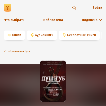
Войти
Что выбрать
Библиотека
Подписка
📖
Книги
🎧
Аудиокниги
👌
Бесплатные книги
⭐️Елизавета Бута