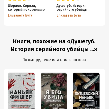
Шерлок. Сериал,
Душегуб. История
Ма
который покорил мир
серийного убийцы
п
Михасевича
ра
Елизавета Бута
Елизавета Бута
Ел
у
Книги, похожие на «Душегуб.
История серийного убийцы ...»
По жанру, теме или стилю автора