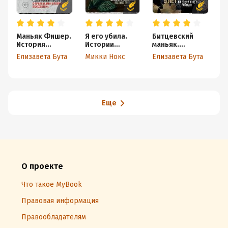
Маньяк Фишер.
Я его убила.
Битцевский
У
История
Истории
маньяк.
Р
последнего
женщин-
Шахматист с
о
Елизавета Бута
Микки Нокс
Елизавета Бута
Х
расстрелянног
серийных
молотком
м
о в России
убийц,
в
убийцы
рассказанные
ими самими
Еще
О проекте
Что такое MyBook
Правовая информация
Правообладателям