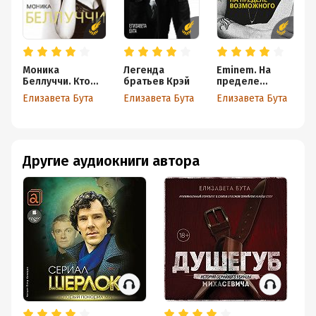
Моника
Легенда
Eminem. На
Беллуччи. Кто
братьев Крэй
пределе
простит мою
возможного
Елизавета Бута
Елизавета Бута
Елизавета Бута
красоту
Другие аудиокниги автора