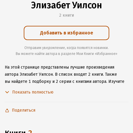
Элизабет Уилсон
2 книги
Добавить в избранное
Отправим уведомление, когда появятся новинки.
Вы можете найти автора в разделе Мои Книги «Избранное»
На этой странице представлены лучшие произведения
автора Элизабет Уилсон.
В список входят 2 книги.
Также
вы найдете 1 подборку и 2 серии с книгами автора.
Изучите
более 6 отзывов о творчестве автора и начните читать или
Показать полностью
слушать книги Элизабет Уилсон онлайн прямо на сайте,
установите наше удобное приложение для iOS или Android,
чтобы не расставаться с любимыми произведениями даже
Поделиться
без подключения к интернету.