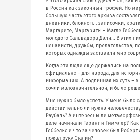
У этого архива своя судьба – он, как 
в России как законный трофей. Но мир
большую часть этого архива составля
дневники, блокноты, записочки, кратк
Маргарите, Маргариты – Магде Геббель
молодого Сальвадора Дали… В этих пи
ненависти, дружбы, предательства, п
которых однажды заставили мир содро
Когда эти люди еще держались на пол
официально – для народа, для истории
информацию. А подлинная их суть – в
сочли малозначительной, и было реше
Мне нужно было успеть. У меня было 
действительно ли нужна человечеству
Раубаль? А интересны ли метаморфозы
деле начинали Геринг и Гиммлер? Как
Геббельс и что за человек был Роберт
пожал руку Сталин?