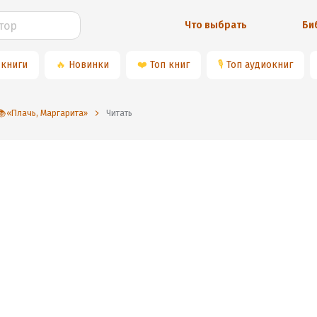
Что выбрать
Би
 книги
🔥
Новинки
❤️
Топ книг
🎙
Топ аудиокниг
📚«Плачь, Маргарита»
Читать