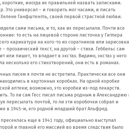
, короткие, иногда их правильней назвать записками.
р. Это универсал – и говорить мог часами, и писать
 Хелене Ганфштенгль, своей первой страстной любви.
лядели сами письма, и то, как их пересылали. Почти все
онние: то есть на лицевой стороне листочка у Гитлера
всего карикатура на кого-то из соратников или зарисовка
е – прозаический текст, на другой – стихи. Геббельс сам
ит или пишет, то впадает в экстаз. Видимо, экстаз у него
а несколько его стихотворений, они есть в романах.
чных писем я почти не встретила. Практически все они
находились в картонных коробках. На одной коробке
кой аптеки; возможно, это коробки из-под лекарств.
ить. То ли сам Гесс писал письма родным в Александрию 
куя пересылать почтой, то ли эти коробочки собрал и
же в 1945-м, его родной младший брат Альфред.
о пресеклась еще в 1941 году, официально выступал
торой и главной его миссией во время следствия было