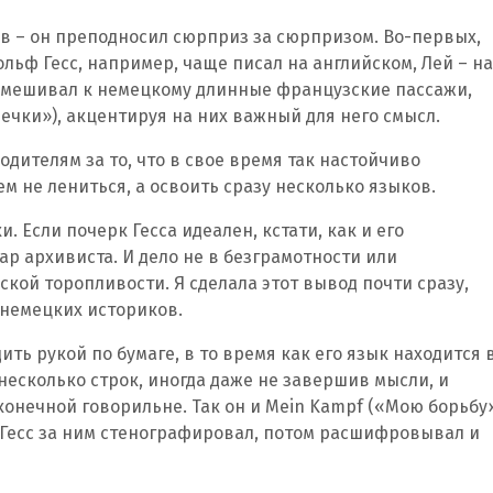
в – он преподносил сюрприз за сюрпризом. Во-первых,
ольф Гесс, например, чаще писал на английском, Лей – на
имешивал к немецкому длинные французские пассажи,
вечки»), акцентируя на них важный для него смысл.
одителям за то, что в свое время так настойчиво
м не лениться, а освоить сразу несколько языков.
 Если почерк Гесса идеален, кстати, как и его
ар архивиста. И дело не в безграмотности или
ской торопливости. Я сделала этот вывод почти сразу,
 немецких историков.
ить рукой по бумаге, в то время как его язык находится 
несколько строк, иногда даже не завершив мысли, и
конечной говорильне. Так он и Mein Kampf («Мою борьбу
а Гесс за ним стенографировал, потом расшифровывал и