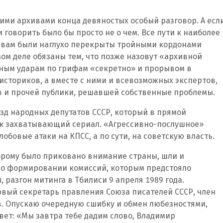
шими архивами конца девяностых особый разговор. А есл
и говорить было бы просто не о чем. Все пути к наиболее
ивам были наглухо перекрыты тройными кордонами
мом деле обязаны тем, что позже назовут «архивной
ным ударам по грифам «секретно» и прорывом в
сториков, а вместе с ними и всевозможных экспертов,
в и прочей публики, решавшей собственные проблемы.
езд народных депутатов СССР, который в прямой
как захватывающий сериал. «Агрессивно-послушное»
обовые атаки на КПСС, а по сути, на советскую власть.
орому было приковано внимание страны, шли и
у о формировании комиссий, которым предстояло
, разгон митинга в Тбилиси 9 апреля 1989 года.
рвый секретарь правления Союза писателей СССР, член
. Опускаю очередную сшибку и обмен любезностями,
твет: «Мы завтра тебе дадим слово, Владимир