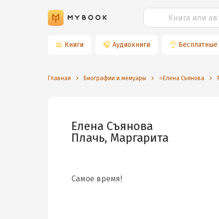
📖
Книги
🎧
Аудиокниги
👌
Бесплатные
Главная
Биографии и мемуары
⭐️Елена Съянова
Елена Съянова
Плачь, Маргарита
Самое время!