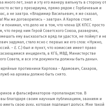
а много лет, знал и эту его манеру вильнуть в сторону о
просто встал у президиума, прямо рядом с Горбачевым и
ас, а не завтра. «Владимир Васильевич, я же сказал,
а! Мы же договорились – завтра». А Карпов стоит.
 и понимал, что дело не в том, что члена ЦК КПСС просто
м, что перед ним Герой Советского Союза, разведчик,
мешать ему высказаться вряд ли удастся, не поймут и н
вич задумал, стало ясно с первых же его слов: «Нужно,
иссий. –
Е. С
.) был и пункт, что комиссия имеет право
касающимися инцидента, в КГБ, МВД, Министерстве
ого Совета, и все эти документы должны быть даны».
 идейные противники Карпова – Адамович, Сахаров,
служб на архивы должно быть снято.
ториков и фальсификаторов-пропагандистов. В
ивы благодаря своим научным публикациям, званиям и
 иметь свою руку, которая подпишет допуск. Мне такой