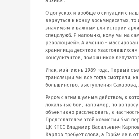
архивы.
О допусках и вообще о ситуации с на
вернуться к концу восьмидесятых, то 
значимым и важным для истории арх
спецслужб. Я напомню, кому мы на са
революцией». А именно – массирован
хранилища десятков «застоявшихся» и
консультантов, помощников депутато
Итак, май-июнь 1989 года, Первый съ
трансляции мы все тогда смотрели, 
большинство, выступления Сахарова, л
Рядом с этим шумным действом, к кот
локальные бои, например, по вопрос
объективно расследовать, в частности
Председателем этой комиссии был пе
ЦК КПСС Владимир Васильевич Карпов
Карпов требует слова, а Горбачев в о