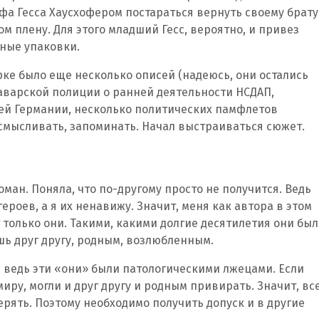
а Гесса Хаусхофером постараться вернуть своему брату
м плену. Для этого младший Гесс, вероятно, и привез
чные упаковки.
ке было еще несколько описей (надеюсь, они остались
баварской полиции о ранней деятельности НСДАП,
ей Германии, несколько политических памфлетов
 осмысливать, запоминать. Начал выстраиваться сюжет.
роман. Поняла, что по-другому просто не получится. Ведь
ероев, а я их ненавижу. Значит, меня как автора в этом
 только они. Такими, какими долгие десятилетия они бы
шь друг другу, родным, возлюбленным.
– ведь эти «они» были патологическими лжецами. Если
иру, могли и друг другу и родным привирать. Значит, все
ерять. Поэтому необходимо получить допуск и в другие