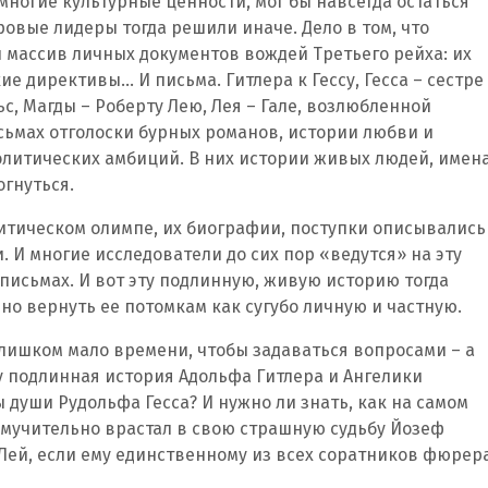
и многие культурные ценности, мог бы навсегда остаться
овые лидеры тогда решили иначе. Дело в том, что
л массив личных документов вождей Третьего рейха: их
ие директивы… И письма. Гитлера к Гессу, Гесса – сестре
с, Магды – Роберту Лею, Лея – Гале, возлюбленной
сьмах отголоски бурных романов, истории любви и
олитических амбиций. В них истории живых людей, имен
гнуться.
итическом олимпе, их биографии, поступки описывались
. И многие исследователи до сих пор «ведутся» на эту
 письмах. И вот эту подлинную, живую историю тогда
но вернуть ее потомкам как сугубо личную и частную.
слишком мало времени, чтобы задаваться вопросами – а
 подлинная история Адольфа Гитлера и Ангелики
 души Рудольфа Гесса? И нужно ли знать, как на самом
 мучительно врастал в свою страшную судьбу Йозеф
 Лей, если ему единственному из всех соратников фюрер