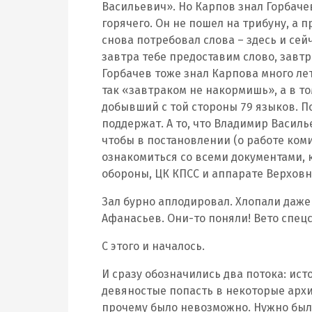
Васильевич». Но Карпов знал Горбачев
горячего. Он не пошел на трибуну, а 
снова потребовал слова – здесь и сейч
завтра тебе предоставим слово, завтр
Горбачев тоже знал Карпова много лет
так «завтраком не накормишь», а в то
добывший с той стороны 79 языков. По
поддержат. А то, что Владимир Василье
чтобы в постановлении (о работе ком
ознакомиться со всеми документами, 
обороны, ЦК КПСС и аппарате Верховн
Зал бурно аплодировал. Хлопали даже
Афанасьев. Они-то поняли! Вето спец
С этого и началось.
И сразу обозначились два потока: ис
девяностые попасть в некоторые арх
прочему было невозможно. Нужно было