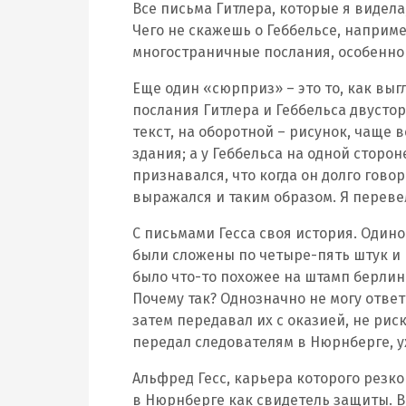
Все письма Гитлера, которые я видела
Чего не скажешь о Геббельсе, наприме
многостраничные послания, особенно
Еще один «сюрприз» – это то, как выг
послания Гитлера и Геббельса двустор
текст, на оборотной – рисунок, чаще 
здания; а у Геббельса на одной сторон
признавался, что когда он долго говор
выражался и таким образом. Я перевел
С письмами Гесса своя история. Одино
были сложены по четыре-пять штук и 
было что-то похожее на штамп берлинс
Почему так? Однозначно не могу ответ
затем передавал их с оказией, не рис
передал следователям в Нюрнберге, у
Альфред Гесс, карьера которого резк
в Нюрнберге как свидетель защиты. В