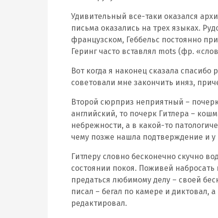
Удивительный все-таки оказался архи
письма оказались на трех языках. Руд
французском, Геббельс постоянно пр
Геринг часто вставлял mots (фр. «сло
Вот когда я наконец сказала спасибо р
советовали мне закончить иняз, приче
Второй сюрприз неприятный – почерки.
английский, то почерк Гитлера – кошм
небрежности, а в какой-то патологиче
чему позже нашла подтверждение и у
Гитлеру словно бесконечно скучно вод
состоянии покоя. Поживей набросать 
предаться любимому делу – своей бес
писал – бегал по камере и диктовал, 
редактировал.