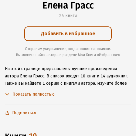
Елена Грасс
24 книги
Добавить в избранное
Отправим уведомление, когда появятся новинки.
Вы можете найти автора в разделе Мои Книги «Избранное»
На этой странице представлены лучшие произведения
автора Елена Грасс.
В список входят 10 книг и 14 аудиокниг.
Также вы найдете 1 серию с книгами автора.
Изучите более
17 отзывов о творчестве автора и начните читать или
Показать полностью
слушать книги Елена Грасс онлайн прямо на сайте,
установите наше удобное приложение для iOS или Android,
чтобы не расставаться с любимыми произведениями даже
Поделиться
без подключения к интернету.