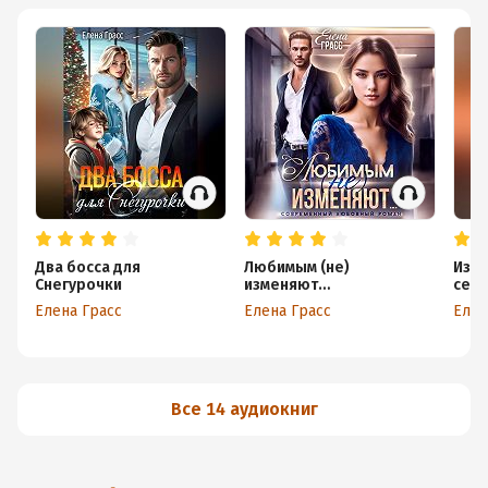
Два босса для
Любимым (не)
Изме
Снегурочки
изменяют…
сер
Елена Грасс
Елена Грасс
Елен
Все 14 аудиокниг