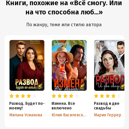
Книги, похожие на «Всё смогу. Или
на что способна люб...»
По жанру, теме или стилю автора
Развод. Будет по-
Измена. Все
Развод и две
моему!
включено
свадьбы
Милана Усманова
Юлия Василевская
Мария Геррер