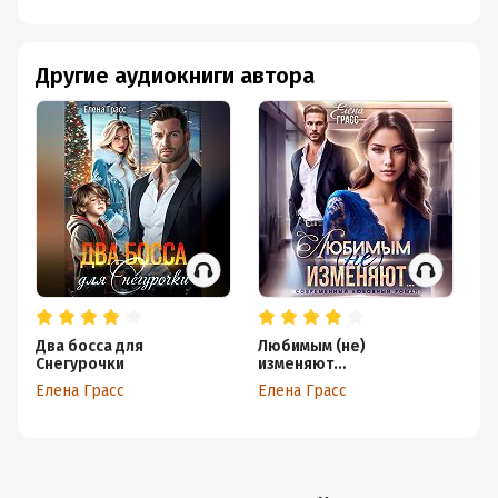
Другие аудиокниги автора
Два босса для
Любимым (не)
Из
Снегурочки
изменяют…
с
Елена Грасс
Елена Грасс
Ел