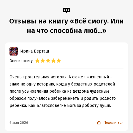
Подробная информация
Дата написания:
15 февраля 2026
Отзывы на книгу «Всё смогу. Или
Объем:
253625
на что способна люб...»
Год издания:
2026
Дата поступления:
13 апреля 2026
Время на чтение:
4
ч.
Ирина Берташ
Оценил книгу
Очень трогательная история. А сюжет жизненный -
знаю не одну историю, когда у бездетных родителей
после усыновления ребенка из детдома чудесным
образом получалось забеременеть и родить родного
ребенка. Как Благословегие Бога за доброту души.
6 мая 2026
Поделиться