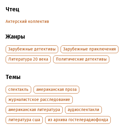
Эд Харрис – Пузырев Юрий; Сид Мур – Якут Всеволод;
Карлтон – Зубарев Виктор; Ник Челлатано – Гафт Валентин;
Чтец
Кэрол – Немоляева Светлана; Миссис Рибер – Зеленая Рина
Актерский коллектив
Подробная информация
Жанры
Год издания:
2020
Зарубежные детективы
Зарубежные приключения
Дата поступления:
18 ноября 2020
Литература 20 века
Политические детективы
Темы
спектакль
американская проза
журналистское расследование
американская литература
аудиоспектакли
литература сша
из архива гостелерадиофонда