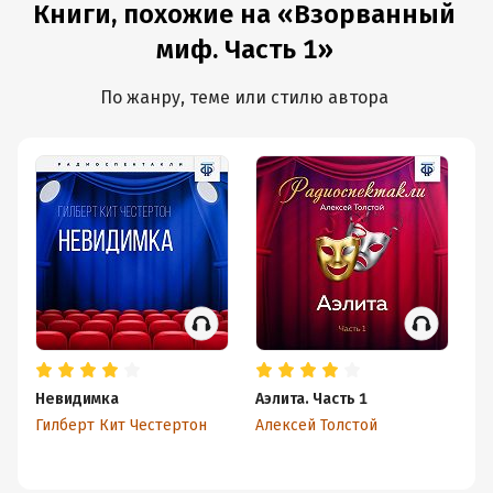
Книги, похожие на «Взорванный
миф. Часть 1»
По жанру, теме или стилю автора
Невидимка
Аэлита. Часть 1
Аз
ве
Гилберт Кит Честертон
Алексей Толстой
П