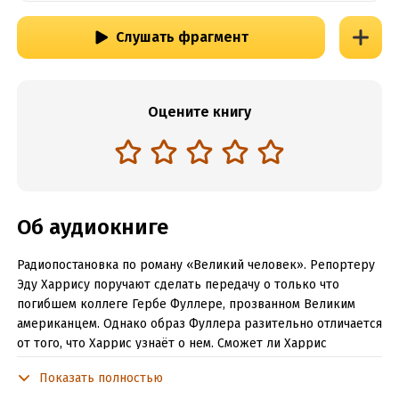
Слушать фрагмент
Оцените книгу
Об аудиокниге
Радиопостановка по роману «Великий человек». Репортеру
Эду Харрису поручают сделать передачу о только что
погибшем коллеге Гербе Фуллере, прозванном Великим
американцем. Однако образ Фуллера разительно отличается
от того, что Харрис узнаёт о нем. Сможет ли Харрис
рассказать правду о Великом американце или
Показать полностью
воспользуется случаем и займет его место?.. Исполнители: