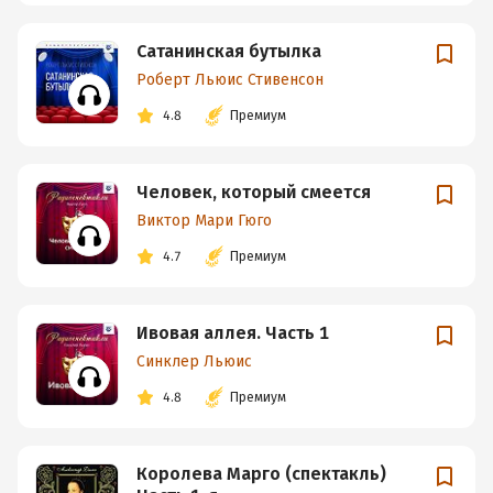
Сатанинская бутылка
Роберт Льюис Стивенсон
4.8
Премиум
Человек, который смеется
Виктор Мари Гюго
4.7
Премиум
Ивовая аллея. Часть 1
Синклер Льюис
4.8
Премиум
Королева Марго (спектакль)