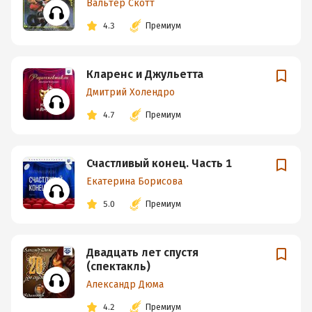
Вальтер Скотт
4.3
Премиум
Кларенс и Джульетта
Дмитрий Холендро
4.7
Премиум
Счастливый конец. Часть 1
Екатерина Борисова
5.0
Премиум
Двадцать лет спустя
(спектакль)
Александр Дюма
4.2
Премиум