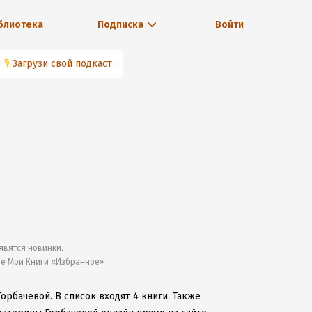
блиотека
Подписка
Войти
🎙
Загрузи свой подкаст
явятся новинки.
ле Мои Книги «Избранное»
Горбачевой.
В список входят 4 книги.
Также