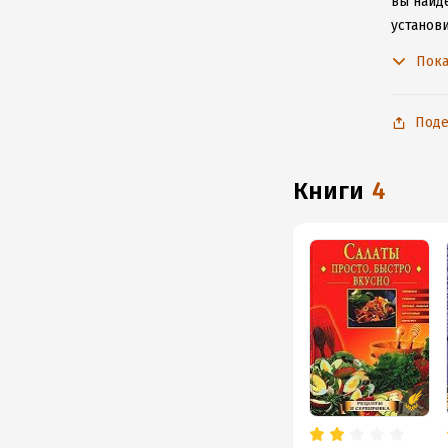
вы найде
установ
подключ
Пока
Поде
книги
4