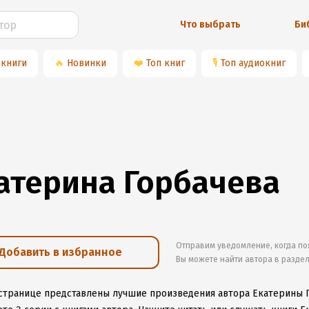
Что выбрать
Би
 книги
🔥
Новинки
❤️
Топ книг
🎙
Топ аудиокниг
атерина Горбачева
Отправим уведомление, когда по
Добавить в избранное
Вы можете найти автора в разде
 странице представлены лучшие произведения автора Екатерины 