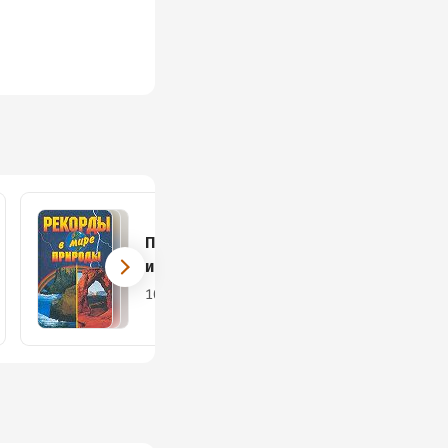
Популярная
история
10 книг