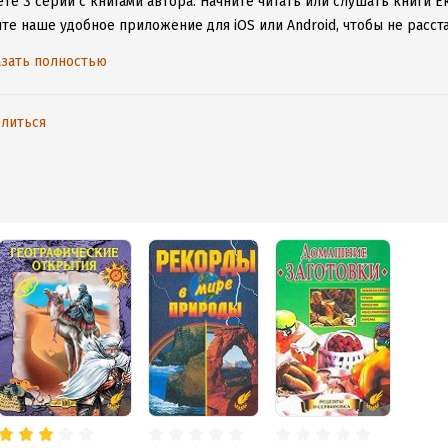
те 3 серии с книгами автора.
Начните читать или слушать книги Е
ите наше удобное приложение для iOS или Android, чтобы не расс
ения к интернету.
зать полностью
литься