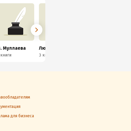
. Муллаева
Людмила Смирнова
Ольга Шумахер
 книги
3 книги
3 книги
2 к
вообладателям
ументация
лама для бизнеса