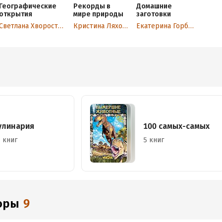
Географические
Рекорды в
Домашние
открытия
мире природы
заготовки
Светлана Хворостухина
Кристина Ляхова
Екатерина Горбачева
улинария
100 самых-самых
 книг
5 книг
торы
9