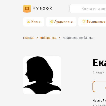
📖
Книги
🎧
Аудиокниги
👌
Бесплатные
Главная
Библиотека
⭐️Екатерина Горбачева
Ек
4 книги
На этой