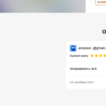
Дата н
взаи
Объем
Год из
Дата п
О
annalavr...@gmail
Оценил книгу
понравилось всё
29 сентября 2025