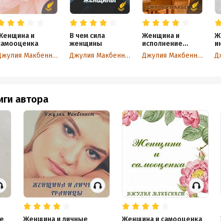
Женщина и
В чем сила
Женщина и
Ж
самооценка
женщины
исполнение
и
желаний
Джулия Макбеннет
Джулия Макбеннет
Джулия Макбеннет
иги автора
е
Женщина и личные
Женщина и самооценка