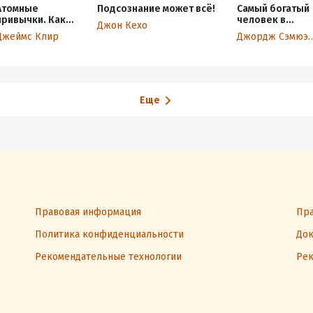
Атомные
Подсознание может всё!
Самый богатый
привычки. Как
человек в
Джон Кехо
приобрести
Вавилоне
Джеймс Клир
Джордж Сэмюэль
хорошие
привычки и
избавиться от
плохих
Еще
Правовая информация
Пра
Политика конфиденциальности
Док
Рекомендательные технологии
Рек