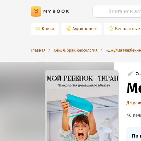
📖
Книги
🎧
Аудиокниги
👌
Бесплатные
Главная
Семья, брак, сексология
⭐️Джулия Макбенне
Ст
М
Джули
46 печ
По 