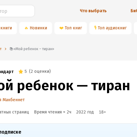
Что выбрать
Би
 книги
🔥
Новинки
❤️
Топ книг
🎙
Топ аудиокниг
т
📚«Мой ребенок – тиран»
5
(
2 оценки
)
андарт
ой ребенок — тиран
я Макбеннет
атных страниц
Время чтения ≈
2
ч
2022
год
18
+
подписке