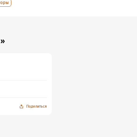
торы
н»
Поделиться