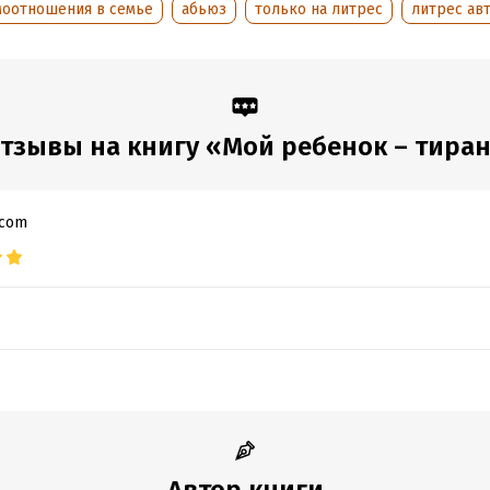
аписания:
15 мая 2022
Время на чтение:
2
ч.
моотношения в семье
абьюз
только на литрес
литрес ав
:
83622
дания:
2022
оступления:
24 мая 2022
тзывы на книгу «Мой ребенок – тира
.com