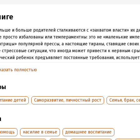
ниге
льше и больше родителей сталкиваются с «захватом власти» их д
е просто избалованы или темпераментны: это не «маленькие имп
трицы» популярной прессы, а настоящие тираны, ставящие своих
 стрессовые ситуации, что иногда может привести к нервным сры
ческий ребенок предъявляет постоянные требования, используе
х целях и создает атмосферу психологического насилия. Родители
казать полностью
имая, что пошло не так, потому что считали, что делают все возмо
я своего ребенка. Решение лежит в воспитании в сочетании с авт
 автора, ключом к успеху является тонкое чувство равновесия: в
ры
сегодня не значит позволять им делать все, что они хотят. Это так
ет возвращения к деструктивному авторитаризму старомодного в
итание детей
Саморазвитие, личностный рост
Семья, брак, с
 Можно позволить детям полностью раскрыть свой потенциал, пр
ь их жить как члены общества и уважать других.
ы
обная информация
помощь
насилие в семье
домашнее воспитание