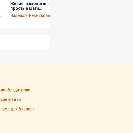
Живая психология:
48 законов
Психология
простые шаги
власти
влияния.
навстречу к себе
Убеждай,
 Клейсон
Надежда Резникова
Роберт Грин
Роберт Чалдини
воздействуй,
защищайся
вообладателям
ументация
лама для бизнеса