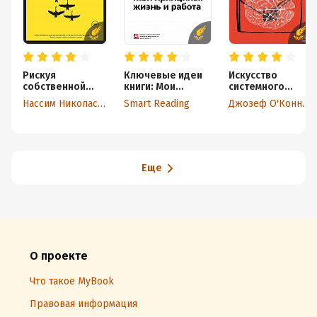
Рискуя
Ключевые идеи
Искусство
собственной
книги: Мои
системного
шкурой. Скрытая
принципы: жизнь
мышления.
Нассим Николас Талеб
Smart Reading
Джозеф О'Коннор
асимметрия
и работа. Рэй
Необходимые
повседневной
Далио
знания о
жизни
системах и
творческом
подходе к
решению
Еще
проблем
О проекте
Что такое MyBook
Правовая информация