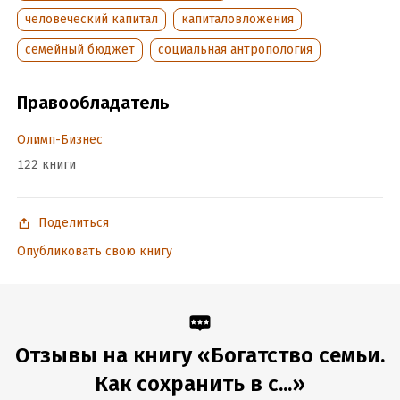
человеческий капитал
капиталовложения
ISBN (EAN):
9785969303843
Переводчик:
Ульяна Сапцина
семейный бюджет
социальная антропология
Время на чтение:
6
ч.
Правообладатель
Олимп-Бизнес
122 книги
Поделиться
Опубликовать свою книгу
Отзывы на книгу «Богатство семьи.
Как сохранить в с...»