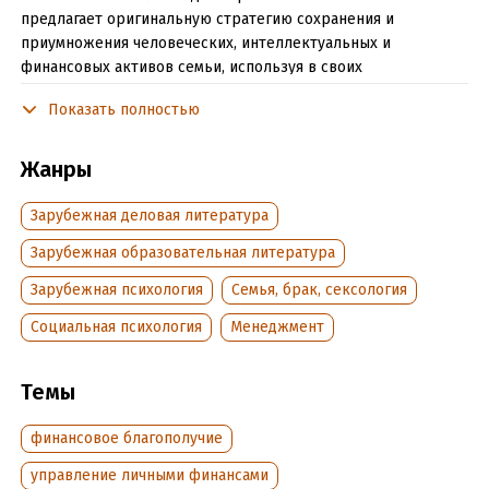
предлагает оригинальную стратегию сохранения и
приумножения человеческих, интеллектуальных и
финансовых активов семьи, используя в своих
рекомендациях элементы психологии, антропологии,
Показать полностью
политической истории, философии, экономической теории и
права. Идеи Хьюза взяты на вооружение многими семьями,
консультантами, учеными и практиками – и все они
Жанры
подтвердили ценность разработанных автором принципов и
методов.
Зарубежная деловая литература
Книга предназначена для юристов, экономистов, семейных
Зарубежная образовательная литература
консультантов, а также всех, кто интересуется проблемой
Зарубежная психология
Семья, брак, сексология
сохранения семейных активов.
Социальная психология
Менеджмент
Подробная информация
Темы
Дата написания:
1 января 2004
Объем:
406295
финансовое благополучие
Год издания:
2018
управление личными финансами
Дата поступления:
30 декабря 2022