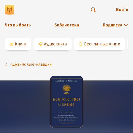
Войти
Что выбрать
Библиотека
Подписка
📖
Книги
🎧
Аудиокниги
👌
Бесплатные книги
⭐️Джеймс Хьюз-младший