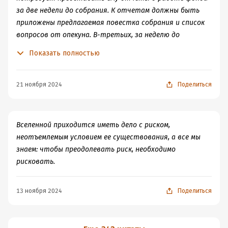
за две недели до собрания. К отчетам должны быть
приложены предлагаемая повестка собрания и список
вопросов от опекуна. В-третьих, за неделю до
собрания бенефициар должен уточнить повестку и
Показать полностью
включить в нее вопросы, которые он сам хотел бы
обсудить, а затем добавить конкретные вопросы к
опекуну. Только в этом случае собрание будет по-
21 ноября 2024
Поделиться
настоящему деловым: участники обсудят важные
вопросы, проведут стратегическое планирование, и,
самое важное, бенефициар и опекун будут играть
Вселенной приходится иметь дело с риском,
положенные им роли и помнить о своих обязанностях.
неотъемлемым условием ее существования, а все мы
знаем: чтобы преодолевать риск, необходимо
рисковать.
13 ноября 2024
Поделиться