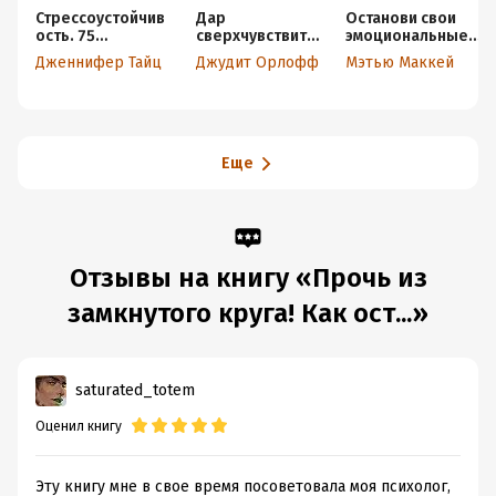
Стрессоустойчив
Дар
Останови свои
ость. 75
сверхчувствите
эмоциональные
практических
льности. Книга
качели: Осознаю,
Дженнифер Тайц
Джудит Орлофф
Мэтью Маккей
инструментов
для нежных и
принимаю,
для управления
ранимых
управляю,
эмоциями на
переключаюсь
основе АСТ, CBT и
DBT
Еще
Отзывы на книгу «Прочь из
замкнутого круга! Как ост...»
saturated_totem
Оценил книгу
Эту книгу мне в свое время посоветовала моя психолог,