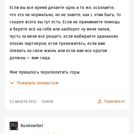
которая разжует все по полочкам и будет отличным
Если вы всё время делаете одно и то же, осознаёте,
началом для поиска себя. Я много работаю над собой,
что это не нормально, но не знаете, как с этим быть, то
рефлексирую, поэтому столкнулась со многими
скорее всего вы тут есть. Если не принимаете помощь
схемами. Например, когда в животе что-то ухает
и берёте всё на себя или наоборот «у меня лапки,
(бабочки летают) при виде какого-либо человека - это
пусть за меня всё решат», если выбираете одинаково
первый треньк об опасности, потому что
плохих партнёров, если тревожитесь, если вам
бессознательное уже считало с будущего возможного
плевать на свою жизнь или если вам все кругом
партнера травму, что будет меня изводить. Благодаря
должны — вам сюда.
разбору повторяющихся моментов я начала замечать
эти дурацкие бабочки, в которых страха не меньше,
Мне пришлось перелопатить горы
чем восторга. Позже, анализируя самих г
оспод-
псевдомотивационной туфты и прошерстить кучу
Показать полностью
возможных-кандидатов
, я уже начала понимать, что те
подборок с подобными книгами, прежде чем я нашла
из себя представляют, какими ловушками живут, и
этот алмаз.
насколько наш союз будет триггерным. Удобно?
23 августа 2021
LiveLib
Поделиться
Удобно.
Это буквально подарок. Особенно для того, у кого нет
денег на терапию.
RonAmettel
Её невозможно «прочитать» — это настольная книга, к