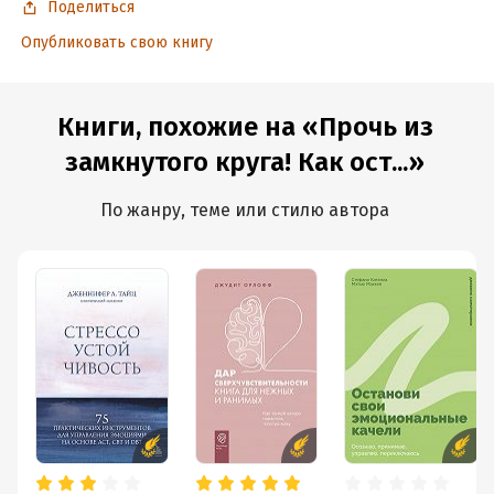
Поделиться
Дата поступления:
19 июня 2026
Опубликовать свою книгу
ISBN (EAN):
9785042488399
Переводчик:
Елена Кваша
Время на чтение:
10
ч.
Книги, похожие на «Прочь из
замкнутого круга! Как ост...»
По жанру, теме или стилю автора