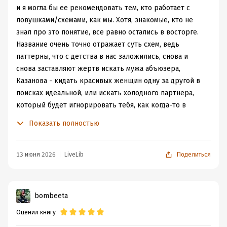
и я могла бы ее рекомендовать тем, кто работает с
ловушками/схемами, как мы. Хотя, знакомые, кто не
знал про это понятие, все равно остались в восторге.
Название очень точно отражает суть схем, ведь
паттерны, что с детства в нас заложились, снова и
снова заставляют жертв искать мужа абъюзера,
Казанова - кидать красивых женщин одну за другой в
поисках идеальной, или искать холодного партнера,
который будет игнорировать тебя, как когда-то в
далеком детстве делал твой значимый взрослый. И
Показать полностью
вроде мы понимаем, что здоровыми отношениями не
пахнет, но никто не может пошевелиться и сбросить
наваждение. Эти цепи бесконечности не разорвать,
13 июня 2026
LiveLib
Поделиться
если не найти свои ловушки и не начать с ними
работать. Тогда вы прекратите бродить по кругу и
сделаете шаг в сторону, пробивая себе новый
bombeeta
маршрут. В данной книге ловушки разбираются на
Оценил книгу
примерах, в главах присутствует опрос для их
обнаружения в себе. Довольно фундаментальная книга,