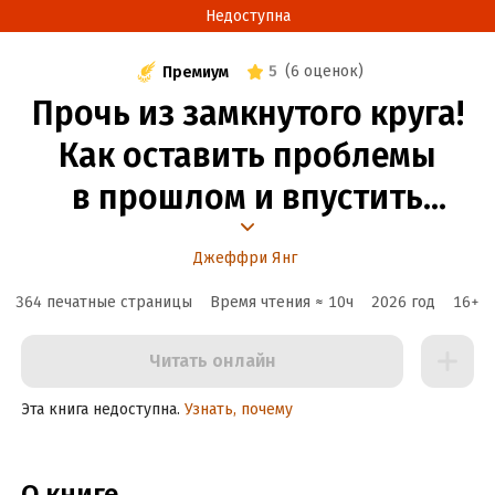
Недоступна
5
(
6 оценок
)
Премиум
Прочь из замкнутого круга!
Как оставить проблемы
в прошлом и впустить
в свою жизнь счастье
Джеффри Янг
364 печатные страницы
Время чтения ≈
10
ч
2026
год
16
+
Читать онлайн
Эта книга недоступна.
Узнать, почему
О книге