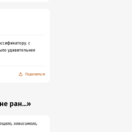
ассификатору. с
 было удивительнее
Поделиться
е ран...»
ющего, зависимого,