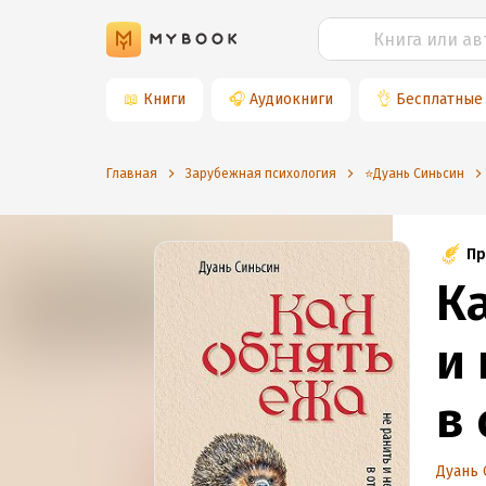
📖
Книги
🎧
Аудиокниги
👌
Бесплатные
Главная
Зарубежная психология
⭐️Дуань Синьсин
Пр
К
и
в
Дуань 