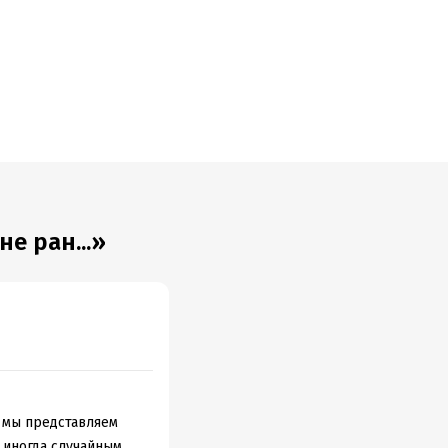
тремится
е ран...»
е мы представляем
 иногда случайным