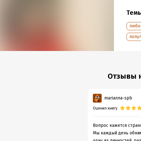
всем, 
лучше 
Тем
любо
В форм
попу
Подр
Дата н
Объем
Отзывы н
Год из
Дата п
marianna-spb
Оценил книгу
Вопрос кажется стран
Мы каждый день обнима
одну из личностей, ра