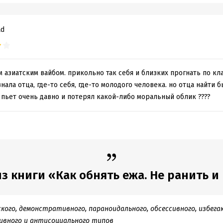
ad
 азиатским вайбом. прикольно так себя и близких прогнать по кл
знала отца, где-то себя, где-то молодого человека. но отца найти
к пьет очень давно и потерял какой-либо моральный облик ????
з книги «Как обнять ежа. Не ранить и н
кого, демонстративного, параноидального, обсессивного, избега
сивного и антисоциального типов