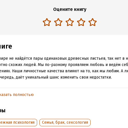
Оцените книгу
ниге
мире не найдётся пары одинаковых древесных листьев, так нет в н
тно схожих людей. Мы по-разному проявляем любовь и ведём себ
ниях. Наши личностные качества влияют на то, как мы любим. А л
чередь, даёт уникальный шанс изменить свои недостатки.
содержит описание девяти типов личности. И девять любовных ист
х главным действующим лицом является представитель каждого т
казать полностью
те, как представители разных психотипов ведут себя и что чувств
е отношения, а также как реагируют и что испытывают их возлю
ры
е причину их реакций и узнаете, какие усилия следует предприня
рам, чтобы отношения крепли. Вы найдёте в книге описание собс
бежная психология
Семья, брак, сексология
и любви и получите практические рекомендации. Эта книга будет