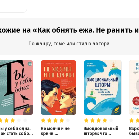
хожие на «Как обнять ежа. Не ранить и 
По жанру, теме или стилю автора
ы у себя одна.
Не молчи и не
Эмоциональный
Взро
ак стать собой
кричи.
шторм: что
быва
и перестать
Искусство
делать, когда
вещ