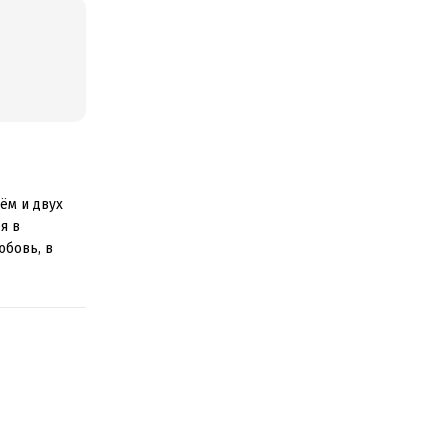
ём и двух
я в
юбовь, в
орий, в
ипа.
уют, строя
бленные. Вы
ть
твенной
 полезна