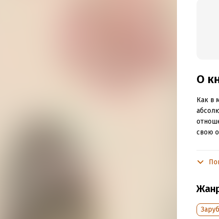
О к
Как в 
абсолю
отноше
свою о
Книга 
которы
По
Выясни
близки
Жан
поймёт
партнё
Зару
истори