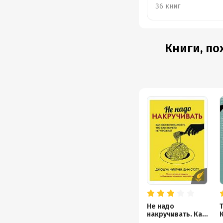
ноября
36 книг
Книги, по
Не надо
Т
накручивать. Как
К
объяснить мозгу,