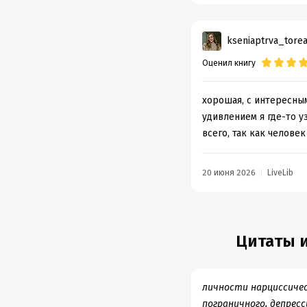
kseniaptrva_tore
Оценил книгу
хорошая, с интересным
удивлением я где-то у
всего, так как челове
20 июня 2026
LiveLib
Цитаты и
личности нарциссичес
пограничного, депрес