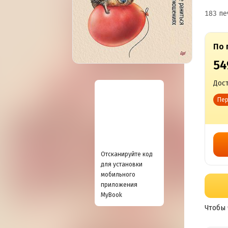
183 пе
По 
54
Дост
Пер
Отсканируйте код
для установки
мобильного
приложения
MyBook
Чтобы 