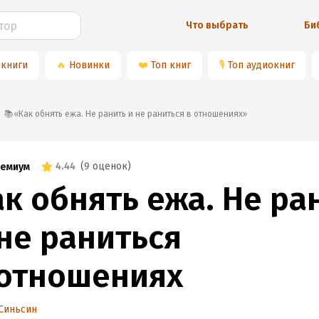
Что выбрать
Би
 книги
🔥
Новинки
❤️
Топ книг
🎙
Топ аудиокниг
📚«Как обнять ежа. Не ранить и не раниться в отношениях»
4.44
(
9 оценок
)
емиум
ак обнять ежа. Не ра
 не раниться
 отношениях
Синьсин