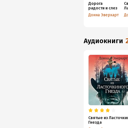
Дорога
С
радости и слез
Л
Г
Донна Эверхарт
Д
аудиокниги
Святые из Ласточки
Гнезда