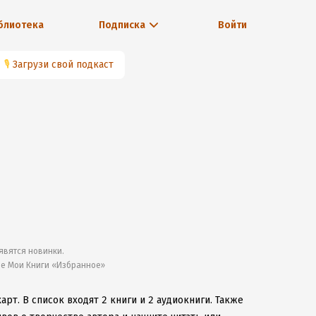
блиотека
Подписка
Войти
🎙
Загрузи свой подкаст
явятся новинки.
ле Мои Книги «Избранное»
харт.
В список входят 2 книги и 2 аудиокниги.
Также