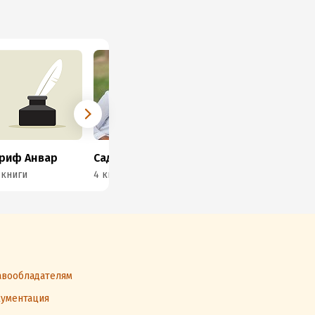
риф Анвар
Садека Джонсон
Хелена Эклин
Сум
 книги
4 книги
2 книги
2 к
вообладателям
ументация