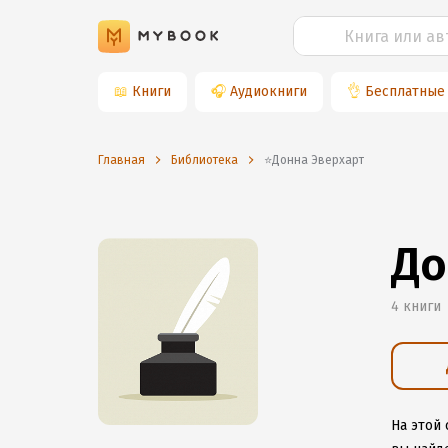
📖
Книги
🎧
Аудиокниги
👌
Бесплатные
Главная
Библиотека
⭐️Донна Эверхарт
До
4 книги
На этой