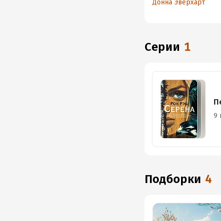
Донна Эверхарт
Серии
1
П
9 
Подборки
4