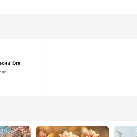
есни Юга
книг