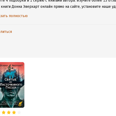
те 4 подборки и 1 серию с книгами автора.
Изучите более 13 отзы
 книги Донна Эверхарт онлайн прямо на сайте, установите наше уд
таваться с любимыми произведениями даже без подключения к инт
зать полностью
литься