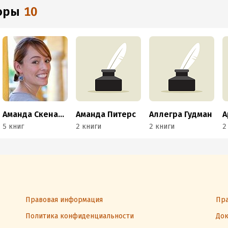
торы
10
Аманда Скенандор
Аманда Питерс
Аллегра Гудман
А
5 книг
2 книги
2 книги
2
Правовая информация
Пра
Политика конфиденциальности
Док