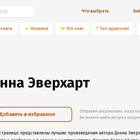
Что выбрать
Би
 книги
🔥
Новинки
❤️
Топ книг
🎙
Топ аудиокниг
нна Эверхарт
Отправим уведомление, когда по
Добавить в избранное
Вы можете найти автора в разде
 странице представлены лучшие произведения автора Донна Эвер