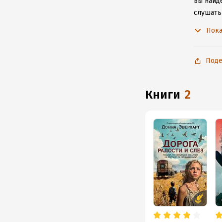
вы найде
слушать
не расс
Пока
Поде
книги
2