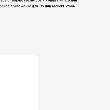
вов о творчестве автора и начните читать или
обное приложение для iOS или Android, чтобы
ернету.