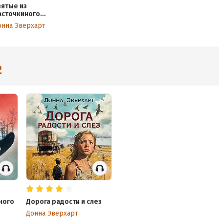
вятые из
асточкиного
незда
онна Эверхарт
2
ного
Дорога радости и слез
Донна Эверхарт