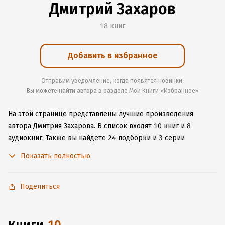
Дмитрий Захаров
18 книг
Добавить в избранное
Отправим уведомление, когда появятся новинки.
Вы можете найти автора в разделе Мои Книги «Избранное»
На этой странице представлены лучшие произведения
автора Дмитрия Захарова.
В список входят 10 книг и 8
аудиокниг.
Также вы найдете 24 подборки и 3 серии
с книгами автора.
Изучите более 61 отзыв о творчестве
Показать полностью
автора и начните читать или слушать книги Дмитрия
Захарова онлайн прямо на сайте, установите наше удобное
приложение для iOS или Android, чтобы не расставаться
Поделиться
с любимыми произведениями даже без подключения
к интернету.