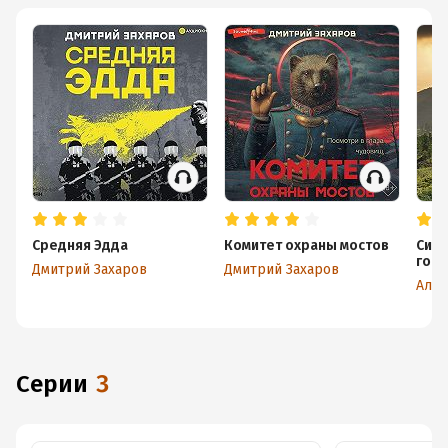
Средняя Эдда
Комитет охраны мостов
Сиби
гор
Дмитрий Захаров
Дмитрий Захаров
Ален
Серии
3