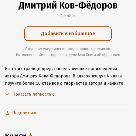
Дмитрий Ков-Фёдоров
4 книги
Добавить в избранное
Отправим уведомление, когда появятся новинки.
Вы можете найти автора в разделе Мои Книги «Избранное»
На этой странице представлены лучшие произведения
автора Дмитрия Кова-Фёдорова.
В список входят 4 книги.
Изучите более 10 отзывов о творчестве автора и начните
читать или слушать книги Дмитрия Кова-Фёдорова онлайн
Показать полностью
прямо на сайте, установите наше удобное приложение для
iOS или Android, чтобы не расставаться с любимыми
произведениями даже без подключения к интернету.
Поделиться