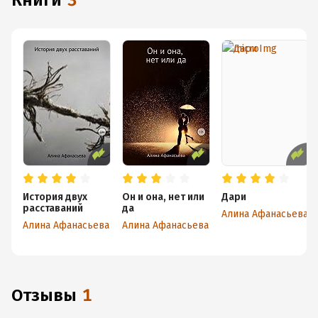
книги
3
История двух
Он и она, нет или
Дари
расставаний
да
Алина Афанасьева
Алина Афанасьева
Алина Афанасьева
Отзывы
1