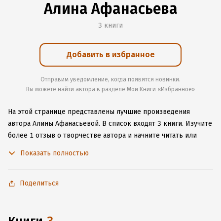
Алина Афанасьева
3 книги
Добавить в избранное
Отправим уведомление, когда появятся новинки.
Вы можете найти автора в разделе Мои Книги «Избранное»
На этой странице представлены лучшие произведения
автора Алины Афанасьевой.
В список входят 3 книги.
Изучите
более 1 отзыв о творчестве автора и начните читать или
слушать книги Алины Афанасьевой онлайн прямо на сайте,
Показать полностью
установите наше удобное приложение для iOS или Android,
чтобы не расставаться с любимыми произведениями даже
без подключения к интернету.
Поделиться