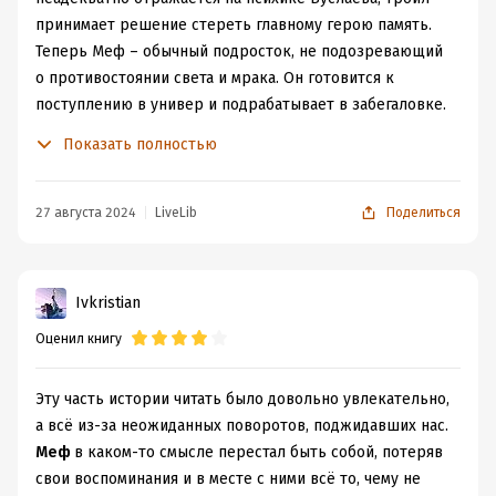
принимает решение стереть главному герою память.
Теперь Меф – обычный подросток, не подозревающий
о противостоянии света и мрака. Он готовится к
поступлению в универ и подрабатывает в забегаловке.
Особым ударом эти перемены становятся для Дафны:
Показать полностью
ей приказано держаться рядом, но не раскрывать
Мефу правды. Все это, конечно, меняет их отношения,
но наблюдать за этим по-прежнему интересно.
27 августа 2024
LiveLib
Поделиться
Во-вторых, мы наконец узнаем, почему правила из
кодекса валькирий нельзя нарушать. Казалось бы, ну
какие последствия могут быть у поцелуя, к тому же
Ivkristian
сорванного обманным путем? Самые серьезные. Ирка
Оценил книгу
теряет человеческий облик и превращается в одну из
своих ипостасей – волчицу. Хуже всего, что изменения
не только внешние: волчица полностью подавляет
Эту часть истории читать было довольно увлекательно,
личность Ирки, с ней невозможно общаться и на
а всё из-за неожиданных поворотов, поджидавших нас.
контакт она не идёт. Вся магия валькирий бессильна,
Меф
в каком-то смысле перестал быть собой, потеряв
что только ухудшает страдания Багрова. Эта линия в
свои воспоминания и в месте с ними всё то, чему не