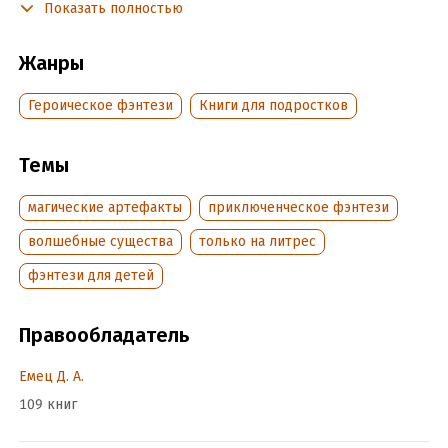
Показать полностью
дорогу назад. А для этого Эссиорху, Дафне и Корнелию
нужно найти девушку, которая случайно стала
обладательницей этого темного артефакта. Правда, ее ищут
Жанры
не только они. Новая хранительница карты Хаоса – дочь
Арея...
Героическое фэнтези
Книги для подростков
Подробная информация
Темы
Дата написания:
1 января 2008
магические артефакты
приключенческое фэнтези
Объем:
483660
волшебные существа
только на литрес
Год издания:
2011
ISBN (EAN):
9785699315864
фэнтези для детей
Время на чтение:
7
ч.
Правообладатель
Емец Д. А.
109 книг