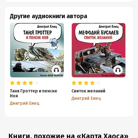
Другие аудиокниги автора
Таня Гроттер и пенсне
Свиток желаний
Та
Ноя
П
Дмитрий Емец
Дмитрий Емец
Дм
Книги, похожие на «Карта Хаоса»