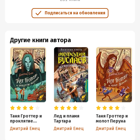
Подписаться на обновления
Другие книги автора
Таня Гроттер и
Лед и пламя
Таня Гроттер и
проклятие
Тартара
молот Перуна
некромага
Дмитрий Емец
Дмитрий Емец
Дмитрий Емец