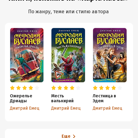
По жанру, теме или стилю автора
Ожерелье
Месть
Лестница в
С
Дриады
валькирий
Эдем
к
т
Дмитрий Емец
Дмитрий Емец
Дмитрий Емец
Д
Еще