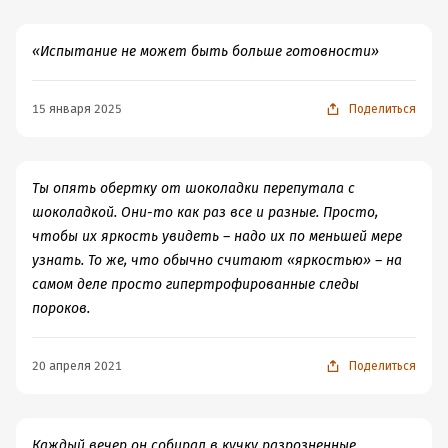
дальше будет с Ареем, на мрачность и темность
которого когда-то повлияла как раз потеря семьи?
Будем читать дальше.
«Испытание не может быть больше готовности»
15 января 2025
Поделиться
Ты опять обертку от шоколадки перепутала с
шоколадкой. Они-то как раз все и разные. Просто,
чтобы их яркость увидеть – надо их по меньшей мере
узнать. То же, что обычно считают «яркостью» – на
самом деле просто гипертрофированные следы
пороков.
20 апреля 2021
Поделиться
Каждый вечер он собирал в кучку разрозненные