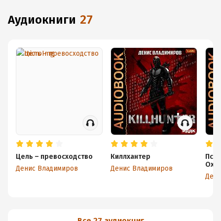
аудиокниги
27
Цель – превосходство
Киллхантер
Псы 
Охот
Денис Владимиров
Денис Владимиров
Дени
Все 27 аудиокниг