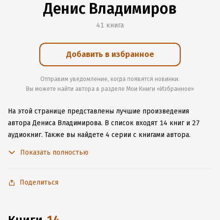
Денис Владимиров
41 книга
Добавить в избранное
Отправим уведомление, когда появятся новинки.
Вы можете найти автора в разделе Мои Книги «Избранное»
На этой странице представлены лучшие произведения
автора Дениса Владимирова.
В список входят 14 книг и 27
аудиокниг.
Также вы найдете 4 серии с книгами автора.
Изучите более 170 отзывов о творчестве автора и начните
Показать полностью
читать или слушать книги Дениса Владимирова онлайн прямо
на сайте, установите наше удобное приложение для iOS или
Android, чтобы не расставаться с любимыми произведениями
Поделиться
даже без подключения к интернету.