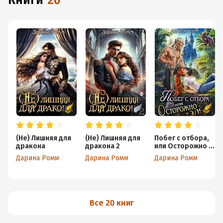
книги
20
(Не) Лишняя для
(Не) Лишняя для
Побег с отбора,
дракона
дракона 2
или Осторожно –
эльф!
Дарина Ромм
Дарина Ромм
Дарина Ромм
Все 20 книг