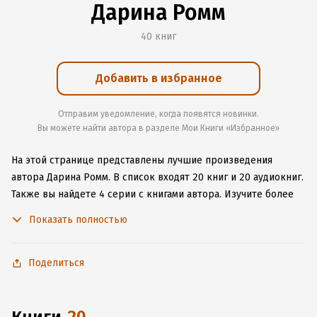
Дарина Ромм
40 книг
Добавить в избранное
Отправим уведомление, когда появятся новинки.
Вы можете найти автора в разделе Мои Книги «Избранное»
На этой странице представлены лучшие произведения
автора Дарина Ромм.
В список входят 20 книг и 20 аудиокниг.
Также вы найдете 4 серии с книгами автора.
Изучите более
232 отзыва о творчестве автора и начните читать или
Показать полностью
слушать книги Дарина Ромм онлайн прямо на сайте,
установите наше удобное приложение для iOS или Android,
чтобы не расставаться с любимыми произведениями даже
Поделиться
без подключения к интернету.