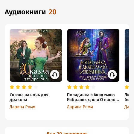
аудиокниги
20
Сказка на ночь для
Попаданка в Академию
Любо
дракона
Избранных, или О наглом
без
драконе замолвите
Дарина Ромм
Дарина Ромм
Дали
слово
Все 20 аудиокниг