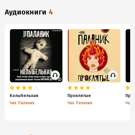
аудиокниги
4
Колыбельная
Проклятые
Про
Чак Паланик
Чак Паланик
Чак 