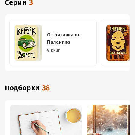
Серии
3
От битника до
Паланика
9 книг
Подборки
38