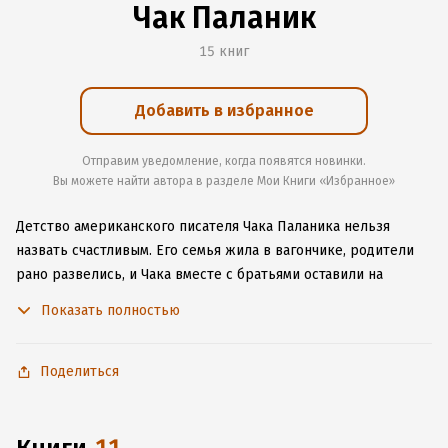
Чак Паланик
15 книг
Добавить в избранное
Отправим уведомление, когда появятся новинки.
Вы можете найти автора в разделе Мои Книги «Избранное»
Детство американского писателя Чака Паланика нельзя
назвать счастливым. Его семья жила в вагончике, родители
рано развелись, и Чака вместе с братьями оставили на
попечение родственников на ранчо. До того, как стать
Показать полностью
журналистом, он долгое время проработал волонтером,
помогая бездомным и неизлечимо больным. Все, что он
увидел, в дальнейшем отразилось на его творчестве.
Поделиться
Паланик начал писать лишь в 35 лет. Его первую работу,
«Невидимки», издатели сочли резкой и отталкивающей. Но