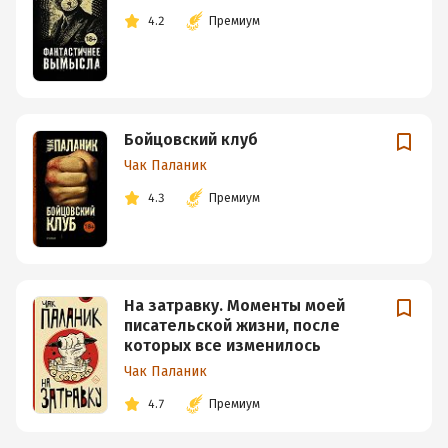
4.2
Премиум
Бойцовский клуб
Чак Паланик
4.3
Премиум
На затравку. Моменты моей
писательской жизни, после
которых все изменилось
Чак Паланик
4.7
Премиум